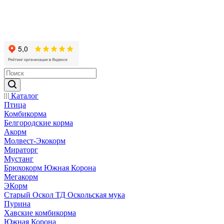
Каталог
Птица
Комбикорма
Белгородские корма
Акорм
Молвест-Экокорм
Мираторг
Мустанг
Брюхокорм Южная Корона
Мегакорм
ЭКорм
Старый Оскол ТД Оскольская мука
Пурина
Хавские комбикорма
Южная Корона