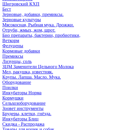
Щигровский КХП
Бест
Зерновые, добавки, премиксы.
Зерновые культуры
Мясокосная, Рыбная мука. Дрожжи.
Отруби, жмых, жом, шрот.
Био препараты, бактерии, пробиотики,
Веткорм
Фелуцены
Кормовые добавки
Премиксы
Лизунцы, соль
ЗЦМ Заменители Цельного Молока
Мел, ракушка, известняк.
Крупы. Лапша. Масло. Мука.
Оборудование
Поилки
Инкубаторы Норма
Кормушки
Сельхозоборудование
Зоовет инструменты
Брудеры, клетки, гнёзда.
Инкубаторы Блиц
Скидка - Распродажа
Товары для кошек и собак