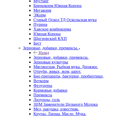
Мустанг
Брюхокорм Южная Корона
Мегакорм
ЭКорм
Старый Оскол ТД Оскольская мука
Пурина
Хавские комбикорма
Южная Корона
Щигровский КХП
Бест
Зерновые, добавки, премиксы.
Назад
Зерновые, добавки, премиксы.
Зерновые культуры
Мясокосная, Рыбная мука. Дрожжи.
Отруби, жмых, жом, шрот.
Био препараты, бактерии, пробиотики,
Веткорм
Фелуцены
Кормовые добавки
Премиксы
Лизунцы, соль
ЗЦМ Заменители Цельного Молока
Мел, ракушка, известняк.
Крупы. Лапша. Масло. Мука.