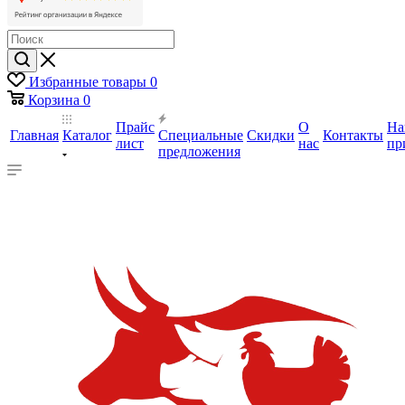
Избранные товары
0
Корзина
0
Прайс
О
На
Главная
Каталог
Специальные
Скидки
Контакты
лист
нас
пр
предложения