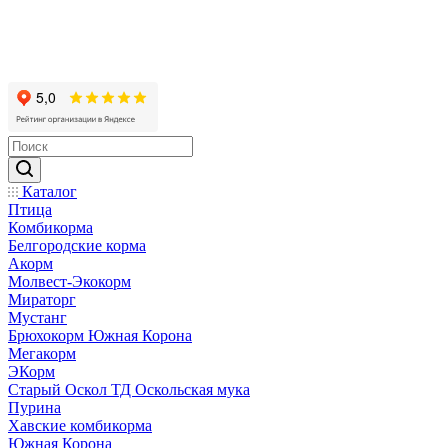
Каталог
Птица
Комбикорма
Белгородские корма
Акорм
Молвест-Экокорм
Мираторг
Мустанг
Брюхокорм Южная Корона
Мегакорм
ЭКорм
Старый Оскол ТД Оскольская мука
Пурина
Хавские комбикорма
Южная Корона