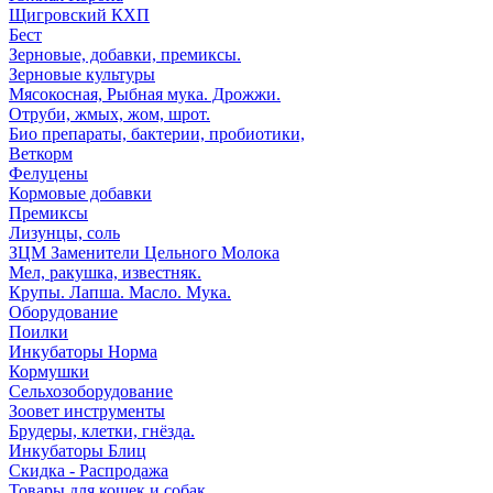
Щигровский КХП
Бест
Зерновые, добавки, премиксы.
Зерновые культуры
Мясокосная, Рыбная мука. Дрожжи.
Отруби, жмых, жом, шрот.
Био препараты, бактерии, пробиотики,
Веткорм
Фелуцены
Кормовые добавки
Премиксы
Лизунцы, соль
ЗЦМ Заменители Цельного Молока
Мел, ракушка, известняк.
Крупы. Лапша. Масло. Мука.
Оборудование
Поилки
Инкубаторы Норма
Кормушки
Сельхозоборудование
Зоовет инструменты
Брудеры, клетки, гнёзда.
Инкубаторы Блиц
Скидка - Распродажа
Товары для кошек и собак