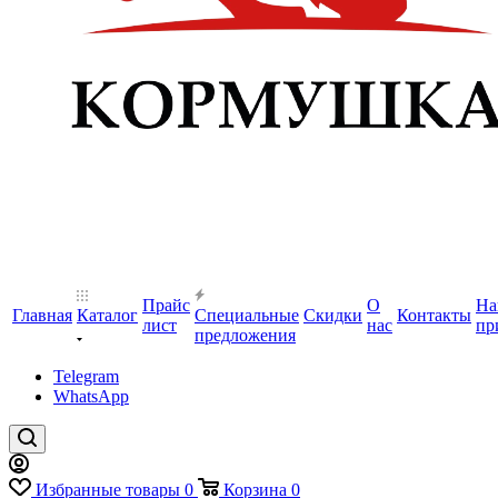
Прайс
О
На
Главная
Каталог
Специальные
Скидки
Контакты
лист
нас
пр
предложения
Telegram
WhatsApp
Избранные товары
0
Корзина
0