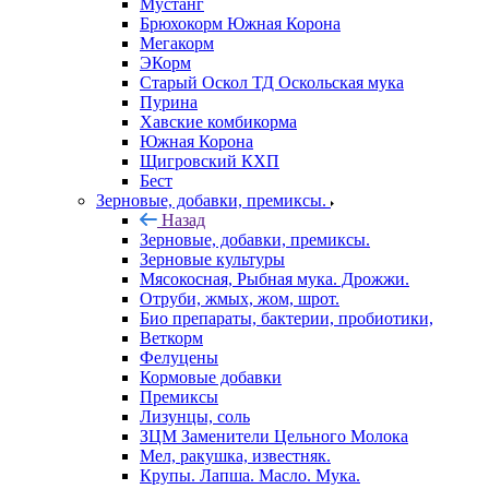
Мустанг
Брюхокорм Южная Корона
Мегакорм
ЭКорм
Старый Оскол ТД Оскольская мука
Пурина
Хавские комбикорма
Южная Корона
Щигровский КХП
Бест
Зерновые, добавки, премиксы.
Назад
Зерновые, добавки, премиксы.
Зерновые культуры
Мясокосная, Рыбная мука. Дрожжи.
Отруби, жмых, жом, шрот.
Био препараты, бактерии, пробиотики,
Веткорм
Фелуцены
Кормовые добавки
Премиксы
Лизунцы, соль
ЗЦМ Заменители Цельного Молока
Мел, ракушка, известняк.
Крупы. Лапша. Масло. Мука.