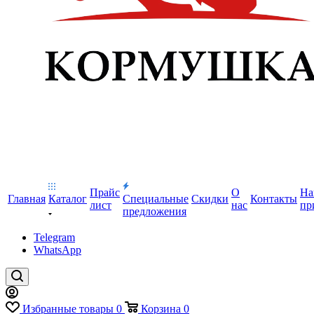
Прайс
О
На
Главная
Каталог
Специальные
Скидки
Контакты
лист
нас
пр
предложения
Telegram
WhatsApp
Избранные товары
0
Корзина
0