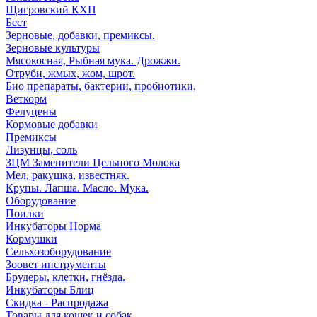
Щигровский КХП
Бест
Зерновые, добавки, премиксы.
Зерновые культуры
Мясокосная, Рыбная мука. Дрожжи.
Отруби, жмых, жом, шрот.
Био препараты, бактерии, пробиотики,
Веткорм
Фелуцены
Кормовые добавки
Премиксы
Лизунцы, соль
ЗЦМ Заменители Цельного Молока
Мел, ракушка, известняк.
Крупы. Лапша. Масло. Мука.
Оборудование
Поилки
Инкубаторы Норма
Кормушки
Сельхозоборудование
Зоовет инструменты
Брудеры, клетки, гнёзда.
Инкубаторы Блиц
Скидка - Распродажа
Товары для кошек и собак