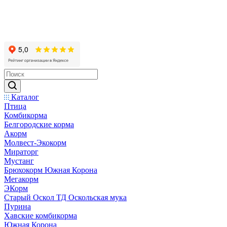
Каталог
Птица
Комбикорма
Белгородские корма
Акорм
Молвест-Экокорм
Мираторг
Мустанг
Брюхокорм Южная Корона
Мегакорм
ЭКорм
Старый Оскол ТД Оскольская мука
Пурина
Хавские комбикорма
Южная Корона