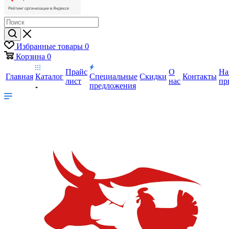
Избранные товары
0
Корзина
0
Прайс
О
На
Главная
Каталог
Специальные
Скидки
Контакты
лист
нас
пр
предложения