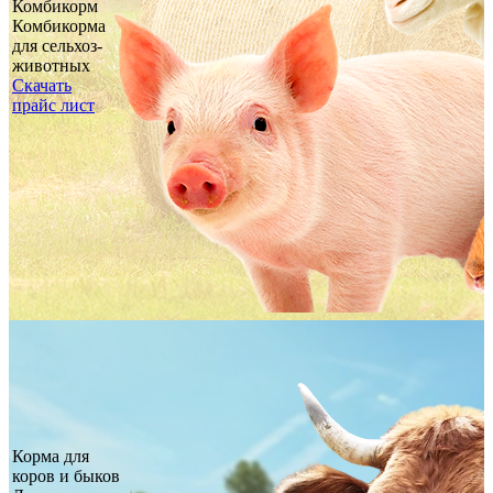
Комбикорм
Комбикорма
для сельхоз-
животных
Скачать
прайс лист
Корма для
коров и быков