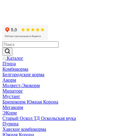
Каталог
Птица
Комбикорма
Белгородские корма
Акорм
Молвест-Экокорм
Мираторг
Мустанг
Брюхокорм Южная Корона
Мегакорм
ЭКорм
Старый Оскол ТД Оскольская мука
Пурина
Хавские комбикорма
Южная Корона