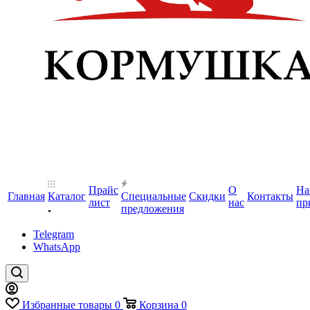
Прайс
О
На
Главная
Каталог
Специальные
Скидки
Контакты
лист
нас
пр
предложения
Telegram
WhatsApp
Избранные товары
0
Корзина
0