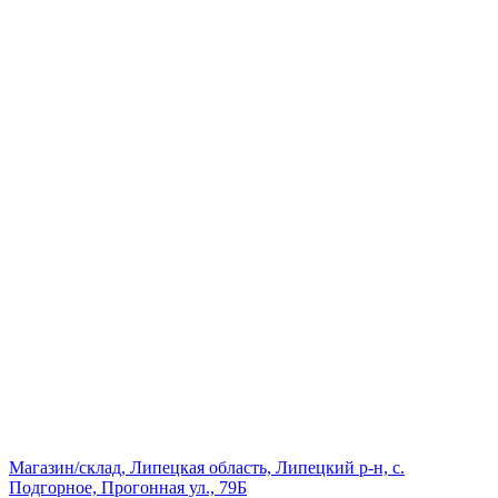
Магазин/склад, Липецкая область, Липецкий р-н, с.
Подгорное, Прогонная ул., 79Б