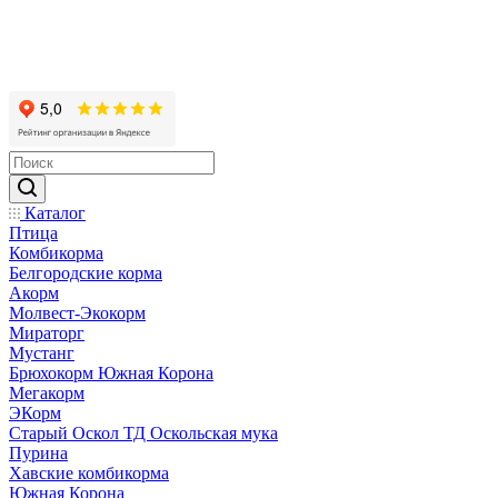
Каталог
Птица
Комбикорма
Белгородские корма
Акорм
Молвест-Экокорм
Мираторг
Мустанг
Брюхокорм Южная Корона
Мегакорм
ЭКорм
Старый Оскол ТД Оскольская мука
Пурина
Хавские комбикорма
Южная Корона