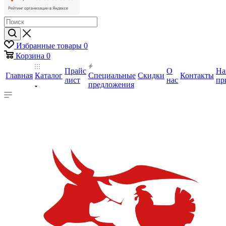
Избранные товары
0
Корзина
0
Прайс
О
На
Главная
Каталог
Специальные
Скидки
Контакты
лист
нас
пр
предложения