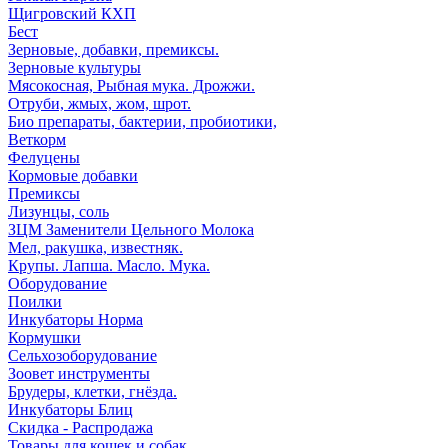
Щигровский КХП
Бест
Зерновые, добавки, премиксы.
Зерновые культуры
Мясокосная, Рыбная мука. Дрожжи.
Отруби, жмых, жом, шрот.
Био препараты, бактерии, пробиотики,
Веткорм
Фелуцены
Кормовые добавки
Премиксы
Лизунцы, соль
ЗЦМ Заменители Цельного Молока
Мел, ракушка, известняк.
Крупы. Лапша. Масло. Мука.
Оборудование
Поилки
Инкубаторы Норма
Кормушки
Сельхозоборудование
Зоовет инструменты
Брудеры, клетки, гнёзда.
Инкубаторы Блиц
Скидка - Распродажа
Товары для кошек и собак