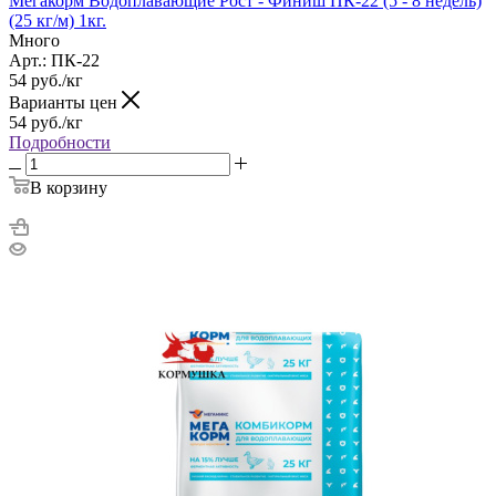
Мегакорм Водоплавающие Рост - Финиш ПК-22 (5 - 8 недель)
(25 кг/м) 1кг.
Много
Арт.: ПК-22
54
руб.
/кг
Варианты цен
54
руб.
/кг
Подробности
В корзину