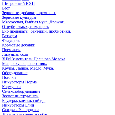
Щигровский КХП
Бест
Зерновые, добавки, премиксы.
Зерновые культуры
Мясокосная, Рыбная мука. Дрожжи.
Отруби, жмых, жом, шрот.
Био препараты, бактерии, пробиотики,
Веткорм
Фелуцены
Кормовые добавки
Премиксы
Лизунцы, соль
ЗЦМ Заменители Цельного Молока
Мел, ракушка, известняк.
Крупы. Лапша. Масло. Мука.
Оборудование
Поилки
Инкубаторы Норма
Кормушки
Сельхозоборудование
Зоовет инструменты
Брудеры, клетки, гнёзда.
Инкубаторы Блиц
Скидка - Распродажа
Товары для кошек и собак