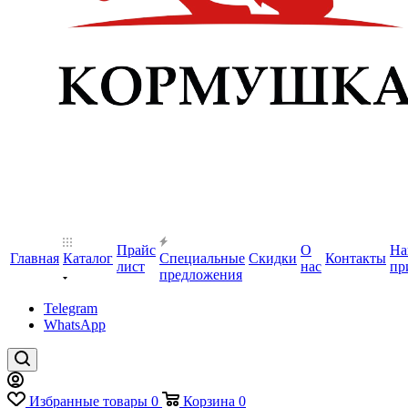
Прайс
О
На
Главная
Каталог
Специальные
Скидки
Контакты
лист
нас
пр
предложения
Telegram
WhatsApp
Избранные товары
0
Корзина
0