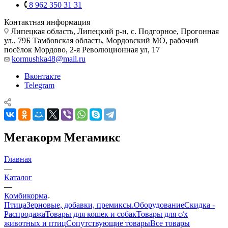
8 962 350 31 31
Контактная информация
Липецкая область, Липецкий р-н, с. Подгорное, Прогонная
ул., 79Б
Тамбовская область, Мордовский МО, рабочий
посёлок Мордово, 2-я Революционная ул, 17
kormushka48@mail.ru
Вконтакте
Telegram
Мегакорм Мегамикс
Главная
—
Каталог
—
Комбикорма
Птица
Зерновые, добавки, премиксы.
Оборудование
Скидка -
Распродажа
Товары для кошек и собак
Товары для с/х
животных и птиц
Сопутствующие товары
Все товары