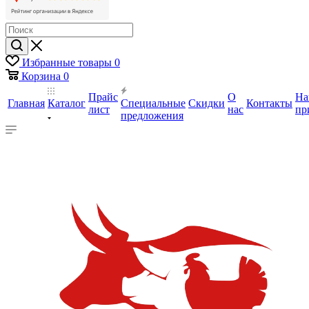
Избранные товары
0
Корзина
0
Прайс
О
На
Главная
Каталог
Специальные
Скидки
Контакты
лист
нас
пр
предложения