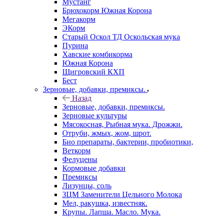
Мустанг
Брюхокорм Южная Корона
Мегакорм
ЭКорм
Старый Оскол ТД Оскольская мука
Пурина
Хавские комбикорма
Южная Корона
Щигровский КХП
Бест
Зерновые, добавки, премиксы.
Назад
Зерновые, добавки, премиксы.
Зерновые культуры
Мясокосная, Рыбная мука. Дрожжи.
Отруби, жмых, жом, шрот.
Био препараты, бактерии, пробиотики,
Веткорм
Фелуцены
Кормовые добавки
Премиксы
Лизунцы, соль
ЗЦМ Заменители Цельного Молока
Мел, ракушка, известняк.
Крупы. Лапша. Масло. Мука.