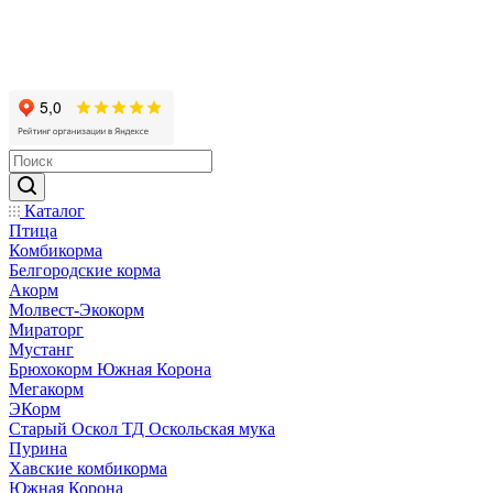
Каталог
Птица
Комбикорма
Белгородские корма
Акорм
Молвест-Экокорм
Мираторг
Мустанг
Брюхокорм Южная Корона
Мегакорм
ЭКорм
Старый Оскол ТД Оскольская мука
Пурина
Хавские комбикорма
Южная Корона