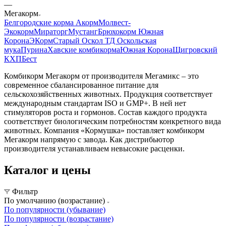
—
Мегакорм
Белгородские корма
Акорм
Молвест-
Экокорм
Мираторг
Мустанг
Брюхокорм Южная
Корона
ЭКорм
Старый Оскол ТД Оскольская
мука
Пурина
Хавские комбикорма
Южная Корона
Щигровский
КХП
Бест
Комбикорм Мегакорм от производителя Мегамикс – это
современное сбалансированное питание для
сельскохозяйственных животных. Продукция соответствует
международным стандартам ISO и GMP+. В ней нет
стимуляторов роста и гормонов. Состав каждого продукта
соответствует биологическим потребностям конкретного вида
животных. Компания «Кормушка» поставляет комбикорм
Мегакорм напрямую с завода. Как дистрибьютор
производителя устанавливаем невысокие расценки.
Каталог и цены
Фильтр
По умолчанию (возрастание)
По популярности (убывание)
По популярности (возрастание)