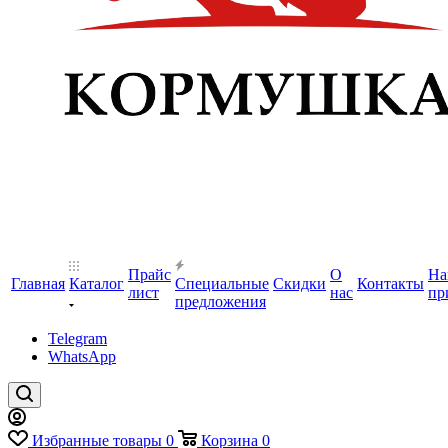
Прайс
О
На
Главная
Каталог
Специальные
Скидки
Контакты
лист
нас
пр
предложения
Telegram
WhatsApp
Избранные товары
0
Корзина
0