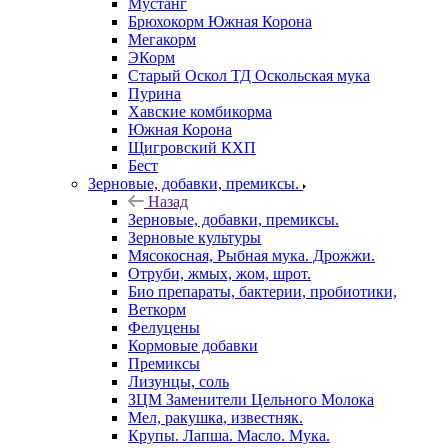
Мустанг
Брюхокорм Южная Корона
Мегакорм
ЭКорм
Старый Оскол ТД Оскольская мука
Пурина
Хавские комбикорма
Южная Корона
Щигровский КХП
Бест
Зерновые, добавки, премиксы.
Назад
Зерновые, добавки, премиксы.
Зерновые культуры
Мясокосная, Рыбная мука. Дрожжи.
Отруби, жмых, жом, шрот.
Био препараты, бактерии, пробиотики,
Веткорм
Фелуцены
Кормовые добавки
Премиксы
Лизунцы, соль
ЗЦМ Заменители Цельного Молока
Мел, ракушка, известняк.
Крупы. Лапша. Масло. Мука.