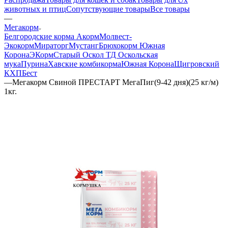
животных и птиц
Сопутствующие товары
Все товары
—
Мегакорм
Белгородские корма
Акорм
Молвест-
Экокорм
Мираторг
Мустанг
Брюхокорм Южная
Корона
ЭКорм
Старый Оскол ТД Оскольская
мука
Пурина
Хавские комбикорма
Южная Корона
Щигровский
КХП
Бест
—
Мегакорм Свиной ПРЕСТАРТ МегаПиг(9-42 дня)(25 кг/м)
1кг.