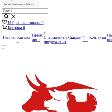
Избранные товары
0
Корзина
0
Прайс
О
На
Главная
Каталог
Специальные
Скидки
Контакты
лист
нас
пр
предложения