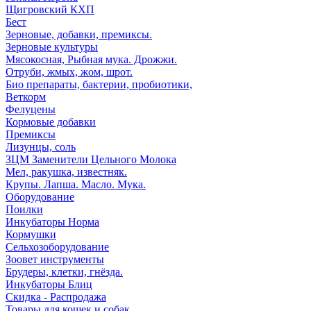
Щигровский КХП
Бест
Зерновые, добавки, премиксы.
Зерновые культуры
Мясокосная, Рыбная мука. Дрожжи.
Отруби, жмых, жом, шрот.
Био препараты, бактерии, пробиотики,
Веткорм
Фелуцены
Кормовые добавки
Премиксы
Лизунцы, соль
ЗЦМ Заменители Цельного Молока
Мел, ракушка, известняк.
Крупы. Лапша. Масло. Мука.
Оборудование
Поилки
Инкубаторы Норма
Кормушки
Сельхозоборудование
Зоовет инструменты
Брудеры, клетки, гнёзда.
Инкубаторы Блиц
Скидка - Распродажа
Товары для кошек и собак