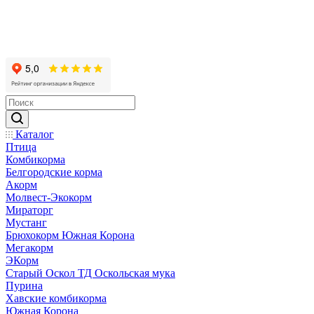
Каталог
Птица
Комбикорма
Белгородские корма
Акорм
Молвест-Экокорм
Мираторг
Мустанг
Брюхокорм Южная Корона
Мегакорм
ЭКорм
Старый Оскол ТД Оскольская мука
Пурина
Хавские комбикорма
Южная Корона