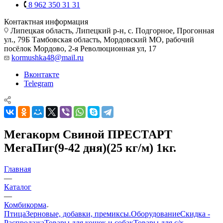
8 962 350 31 31
Контактная информация
Липецкая область, Липецкий р-н, с. Подгорное, Прогонная
ул., 79Б
Тамбовская область, Мордовский МО, рабочий
посёлок Мордово, 2-я Революционная ул, 17
kormushka48@mail.ru
Вконтакте
Telegram
Мегакорм Свиной ПРЕСТАРТ
МегаПиг(9-42 дня)(25 кг/м) 1кг.
Главная
—
Каталог
—
Комбикорма
Птица
Зерновые, добавки, премиксы.
Оборудование
Скидка -
Распродажа
Товары для кошек и собак
Товары для с/х