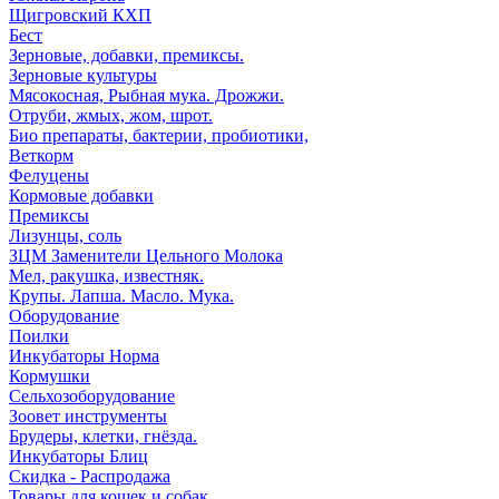
Щигровский КХП
Бест
Зерновые, добавки, премиксы.
Зерновые культуры
Мясокосная, Рыбная мука. Дрожжи.
Отруби, жмых, жом, шрот.
Био препараты, бактерии, пробиотики,
Веткорм
Фелуцены
Кормовые добавки
Премиксы
Лизунцы, соль
ЗЦМ Заменители Цельного Молока
Мел, ракушка, известняк.
Крупы. Лапша. Масло. Мука.
Оборудование
Поилки
Инкубаторы Норма
Кормушки
Сельхозоборудование
Зоовет инструменты
Брудеры, клетки, гнёзда.
Инкубаторы Блиц
Скидка - Распродажа
Товары для кошек и собак