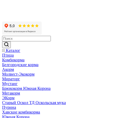
Каталог
Птица
Комбикорма
Белгородские корма
Акорм
Молвест-Экокорм
Мираторг
Мустанг
Брюхокорм Южная Корона
Мегакорм
ЭКорм
Старый Оскол ТД Оскольская мука
Пурина
Хавские комбикорма
Южная Корона