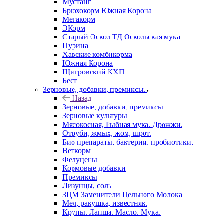
Мустанг
Брюхокорм Южная Корона
Мегакорм
ЭКорм
Старый Оскол ТД Оскольская мука
Пурина
Хавские комбикорма
Южная Корона
Щигровский КХП
Бест
Зерновые, добавки, премиксы.
Назад
Зерновые, добавки, премиксы.
Зерновые культуры
Мясокосная, Рыбная мука. Дрожжи.
Отруби, жмых, жом, шрот.
Био препараты, бактерии, пробиотики,
Веткорм
Фелуцены
Кормовые добавки
Премиксы
Лизунцы, соль
ЗЦМ Заменители Цельного Молока
Мел, ракушка, известняк.
Крупы. Лапша. Масло. Мука.