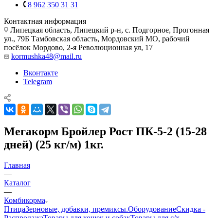
8 962 350 31 31
Контактная информация
Липецкая область, Липецкий р-н, с. Подгорное, Прогонная
ул., 79Б
Тамбовская область, Мордовский МО, рабочий
посёлок Мордово, 2-я Революционная ул, 17
kormushka48@mail.ru
Вконтакте
Telegram
Мегакорм Бройлер Рост ПК-5-2 (15-28
дней) (25 кг/м) 1кг.
Главная
—
Каталог
—
Комбикорма
Птица
Зерновые, добавки, премиксы.
Оборудование
Скидка -
Распродажа
Товары для кошек и собак
Товары для с/х