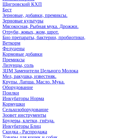
Щигровский КХП
Бест
Зерновые, добавки, премиксы.
Зерновые культуры
Мясокосная, Рыбная мука. Дрожжи.
Отруби, жмых, жом, шрот.
Био препараты, бактерии, пробиотики,
Веткорм
Фелуцены
Кормовые добавки
Премиксы
Лизунцы, соль
ЗЦМ Заменители Цельного Молока
Мел, ракушка, известняк.
Крупы. Лапша. Масло. Мука.
Оборудование
Поилки
Инкубаторы Норма
Кормушки
Сельхозоборудование
Зоовет инструменты
Брудеры, клетки, гнёзда.
Инкубаторы Блиц
Скидка - Распродажа
Товары для кошек и собак