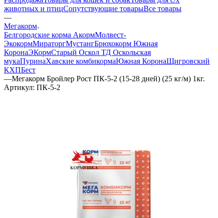
животных и птиц
Сопутствующие товары
Все товары
—
Мегакорм
Белгородские корма
Акорм
Молвест-
Экокорм
Мираторг
Мустанг
Брюхокорм Южная
Корона
ЭКорм
Старый Оскол ТД Оскольская
мука
Пурина
Хавские комбикорма
Южная Корона
Щигровский
КХП
Бест
—
Мегакорм Бройлер Рост ПК-5-2 (15-28 дней) (25 кг/м) 1кг.
Артикул:
ПК-5-2