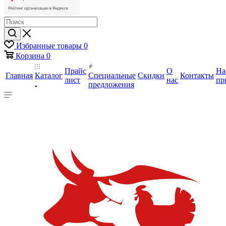
Избранные товары
0
Корзина
0
Прайс
О
На
Главная
Каталог
Специальные
Скидки
Контакты
лист
нас
пр
предложения