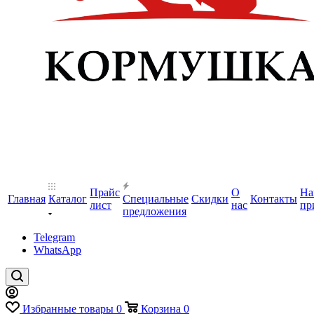
Прайс
О
На
Главная
Каталог
Специальные
Скидки
Контакты
лист
нас
пр
предложения
Telegram
WhatsApp
Избранные товары
0
Корзина
0