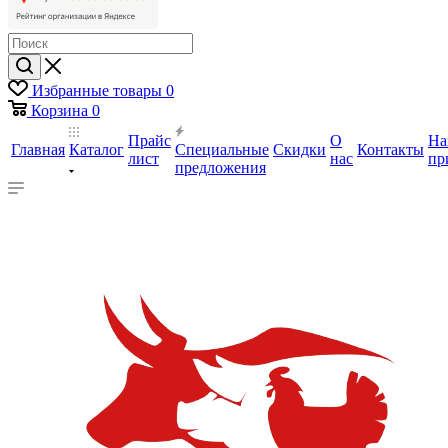
Избранные товары
0
Корзина
0
Прайс
О
На
Главная
Каталог
Специальные
Скидки
Контакты
лист
нас
пр
предложения