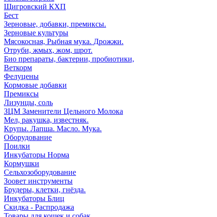
Щигровский КХП
Бест
Зерновые, добавки, премиксы.
Зерновые культуры
Мясокосная, Рыбная мука. Дрожжи.
Отруби, жмых, жом, шрот.
Био препараты, бактерии, пробиотики,
Веткорм
Фелуцены
Кормовые добавки
Премиксы
Лизунцы, соль
ЗЦМ Заменители Цельного Молока
Мел, ракушка, известняк.
Крупы. Лапша. Масло. Мука.
Оборудование
Поилки
Инкубаторы Норма
Кормушки
Сельхозоборудование
Зоовет инструменты
Брудеры, клетки, гнёзда.
Инкубаторы Блиц
Скидка - Распродажа
Товары для кошек и собак