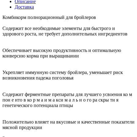
Описание
Доставка
Комбикорм полнорационный для бройлеров
Содержит все необходимые элементы для быстрого и
здорового роста, не требует дополнительных ингредиентов
Обеспечивает высокую продуктивность и оптимальную
конверсию корма при выращивании
Укрепляет иммунную систему бройлера, уменьшает риск
возникновения падежа поголовья
Содержит ферментные препараты для лучшего усвоения ко м
пон е нто в ко р м а и м а кси м а л ь н о го ра скры ти я
генетического потенциала птицы
Положительно влияет на вкусовые и качественные показатели
мясной продукции