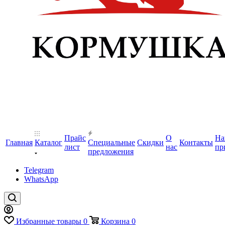
Прайс
О
На
Главная
Каталог
Специальные
Скидки
Контакты
лист
нас
пр
предложения
Telegram
WhatsApp
Избранные товары
0
Корзина
0