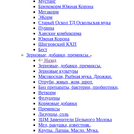
Мустанг
Брюхокорм Южная Корона
Мегакорм
ЭКорм
Старый Оскол ТД Оскольская мука
Пурина
Хавские комбикорма
Южная Корона
Щигровский КХП
Бест
Зерновые, добавки, премиксы.
Назад
Зерновые, добавки, премиксы.
Зерновые культуры
Мясокосная, Рыбная мука. Дрожжи.
Отруби, жмых, жом, шрот.
Био препараты, бактерии, пробиотики,
Веткорм
Фелуцены
Кормовые добавки
Премиксы
Лизунцы, соль
ЗЦМ Заменители Цельного Молока
Мел, ракушка, известняк.
Крупы. Лапша. Масло. Мука.