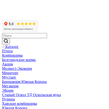
Каталог
Птица
Комбикорма
Белгородские корма
Акорм
Молвест-Экокорм
Мираторг
Мустанг
Брюхокорм Южная Корона
Мегакорм
ЭКорм
Старый Оскол ТД Оскольская мука
Пурина
Хавские комбикорма
Южная Корона