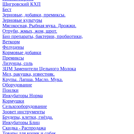
Щигровский КХП
Бест
Зерновые, добавки, премиксы.
Зерновые культуры
Мясокосная, Рыбная мука. Дрожжи.
Отруби, жмых, жом, шрот.
Био препараты, бактерии, пробиотики,
Веткорм
Фелуцены
Кормовые добавки
Премиксы
Лизунцы, соль
ЗЦМ Заменители Цельного Молока
Мел, ракушка, известняк.
Крупы. Лапша. Масло. Мука.
Оборудование
Поилки
Инкубаторы Норма
Кормушки
Сельхозоборудование
Зоовет инструменты
Брудеры, клетки, гнёзда.
Инкубаторы Блиц
Скидка - Распродажа
Товары для кошек и собак