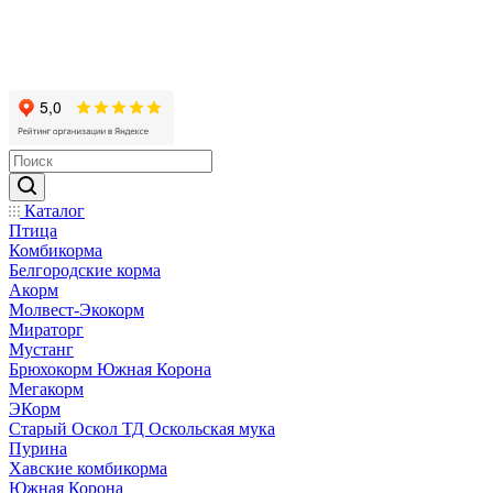
Каталог
Птица
Комбикорма
Белгородские корма
Акорм
Молвест-Экокорм
Мираторг
Мустанг
Брюхокорм Южная Корона
Мегакорм
ЭКорм
Старый Оскол ТД Оскольская мука
Пурина
Хавские комбикорма
Южная Корона