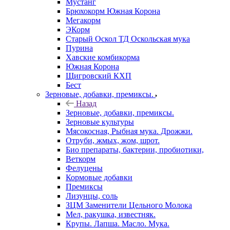
Мустанг
Брюхокорм Южная Корона
Мегакорм
ЭКорм
Старый Оскол ТД Оскольская мука
Пурина
Хавские комбикорма
Южная Корона
Щигровский КХП
Бест
Зерновые, добавки, премиксы.
Назад
Зерновые, добавки, премиксы.
Зерновые культуры
Мясокосная, Рыбная мука. Дрожжи.
Отруби, жмых, жом, шрот.
Био препараты, бактерии, пробиотики,
Веткорм
Фелуцены
Кормовые добавки
Премиксы
Лизунцы, соль
ЗЦМ Заменители Цельного Молока
Мел, ракушка, известняк.
Крупы. Лапша. Масло. Мука.