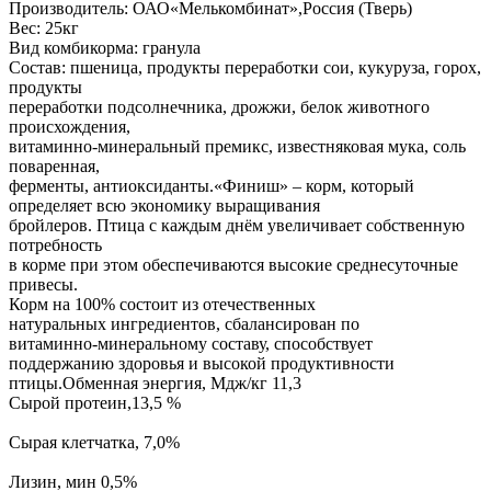
Производитель: ОАО«Мелькомбинат»,Россия (Тверь)
Вес: 25кг
Вид комбикорма: гранула
Состав: пшеница, продукты переработки сои, кукуруза, горох,
продукты
переработки подсолнечника, дрожжи, белок животного
происхождения,
витаминно-минеральный премикс, известняковая мука, соль
поваренная,
ферменты, антиоксиданты.«Финиш» – корм, который
определяет всю экономику выращивания
бройлеров. Птица с каждым днём увеличивает собственную
потребность
в корме при этом обеспечиваются высокие среднесуточные
привесы.
Корм на 100% состоит из отечественных
натуральных ингредиентов, сбалансирован по
витаминно-минеральному составу, способствует
поддержанию здоровья и высокой продуктивности
птицы.Обменная энергия, Мдж/кг 11,3
Сырой протеин,13,5 %
Сырая клетчатка, 7,0%
Лизин, мин 0,5%