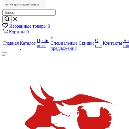
Избранные товары
0
Корзина
0
Прайс
О
На
Главная
Каталог
Специальные
Скидки
Контакты
лист
нас
пр
предложения