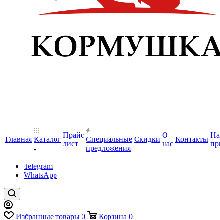
Прайс
О
На
Главная
Каталог
Специальные
Скидки
Контакты
лист
нас
пр
предложения
Telegram
WhatsApp
Избранные товары
0
Корзина
0