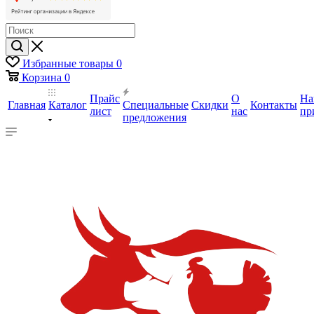
Избранные товары
0
Корзина
0
Прайс
О
На
Главная
Каталог
Специальные
Скидки
Контакты
лист
нас
пр
предложения