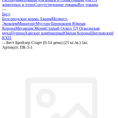
животных и птиц
Сопутствующие товары
Все товары
—
Бест
Белгородские корма
Акорм
Молвест-
Экокорм
Мираторг
Мустанг
Брюхокорм Южная
Корона
Мегакорм
ЭКорм
Старый Оскол ТД Оскольская
мука
Пурина
Хавские комбикорма
Южная Корона
Щигровский
КХП
—
Бест Бройлер Старт (0-14 день) (25 кг./м.) 1кг.
Артикул:
ПК-5-1