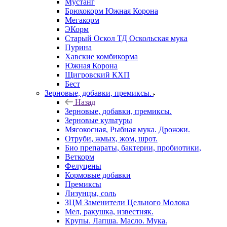
Мустанг
Брюхокорм Южная Корона
Мегакорм
ЭКорм
Старый Оскол ТД Оскольская мука
Пурина
Хавские комбикорма
Южная Корона
Щигровский КХП
Бест
Зерновые, добавки, премиксы.
Назад
Зерновые, добавки, премиксы.
Зерновые культуры
Мясокосная, Рыбная мука. Дрожжи.
Отруби, жмых, жом, шрот.
Био препараты, бактерии, пробиотики,
Веткорм
Фелуцены
Кормовые добавки
Премиксы
Лизунцы, соль
ЗЦМ Заменители Цельного Молока
Мел, ракушка, известняк.
Крупы. Лапша. Масло. Мука.