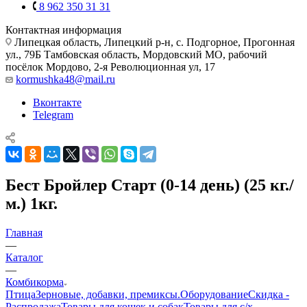
8 962 350 31 31
Контактная информация
Липецкая область, Липецкий р-н, с. Подгорное, Прогонная
ул., 79Б
Тамбовская область, Мордовский МО, рабочий
посёлок Мордово, 2-я Революционная ул, 17
kormushka48@mail.ru
Вконтакте
Telegram
Бест Бройлер Старт (0-14 день) (25 кг./
м.) 1кг.
Главная
—
Каталог
—
Комбикорма
Птица
Зерновые, добавки, премиксы.
Оборудование
Скидка -
Распродажа
Товары для кошек и собак
Товары для с/х