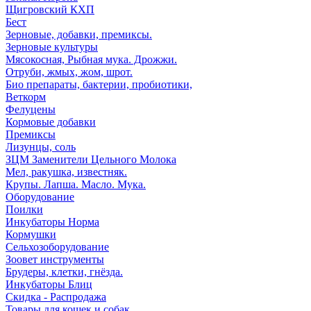
Щигровский КХП
Бест
Зерновые, добавки, премиксы.
Зерновые культуры
Мясокосная, Рыбная мука. Дрожжи.
Отруби, жмых, жом, шрот.
Био препараты, бактерии, пробиотики,
Веткорм
Фелуцены
Кормовые добавки
Премиксы
Лизунцы, соль
ЗЦМ Заменители Цельного Молока
Мел, ракушка, известняк.
Крупы. Лапша. Масло. Мука.
Оборудование
Поилки
Инкубаторы Норма
Кормушки
Сельхозоборудование
Зоовет инструменты
Брудеры, клетки, гнёзда.
Инкубаторы Блиц
Скидка - Распродажа
Товары для кошек и собак