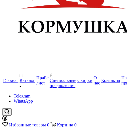
Прайс
О
На
Главная
Каталог
Специальные
Скидки
Контакты
лист
нас
пр
предложения
Telegram
WhatsApp
Избранные товары
0
Корзина
0