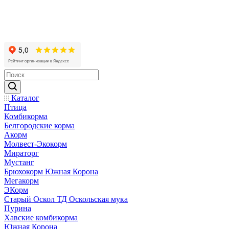
Каталог
Птица
Комбикорма
Белгородские корма
Акорм
Молвест-Экокорм
Мираторг
Мустанг
Брюхокорм Южная Корона
Мегакорм
ЭКорм
Старый Оскол ТД Оскольская мука
Пурина
Хавские комбикорма
Южная Корона