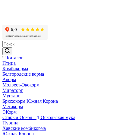
Каталог
Птица
Комбикорма
Белгородские корма
Акорм
Молвест-Экокорм
Мираторг
Мустанг
Брюхокорм Южная Корона
Мегакорм
ЭКорм
Старый Оскол ТД Оскольская мука
Пурина
Хавские комбикорма
Южная Корона