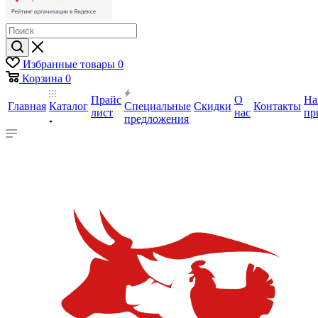
Избранные товары
0
Корзина
0
Прайс
О
На
Главная
Каталог
Специальные
Скидки
Контакты
лист
нас
пр
предложения