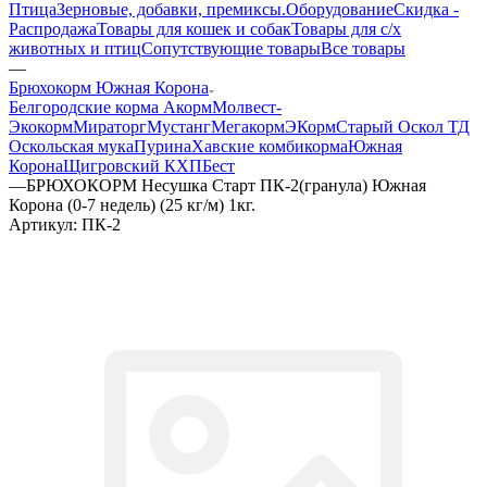
Птица
Зерновые, добавки, премиксы.
Оборудование
Скидка -
Распродажа
Товары для кошек и собак
Товары для с/х
животных и птиц
Сопутствующие товары
Все товары
—
Брюхокорм Южная Корона
Белгородские корма
Акорм
Молвест-
Экокорм
Мираторг
Мустанг
Мегакорм
ЭКорм
Старый Оскол ТД
Оскольская мука
Пурина
Хавские комбикорма
Южная
Корона
Щигровский КХП
Бест
—
БРЮХОКОРМ Несушка Старт ПК-2(гранула) Южная
Корона (0-7 недель) (25 кг/м) 1кг.
Артикул:
ПК-2