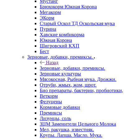
Мустанг
Брюхокорм Южная Корона
Мегакорм
ЭКорм
Старый Оскол ТД Оскольская мука
Пурина
Хавские комбикорма
Южная Корона
Щигровский КХП
Бест
Зерновые, добавки, премиксы.
Назад
Зерновые, добавки, премиксы.
Зерновые культуры
Мясокосная, Рыбная мука. Дрожжи.
Отруби, жмых, жом, шрот.
Био препараты, бактерии, пробиотики,
Веткорм
Фелуцены
Кормовые добавки
Премиксы
Лизунцы, соль
ЗЦМ Заменители Цельного Молока
Мел, ракушка, известняк.
Крупы. Лапша. Масло. Мука.