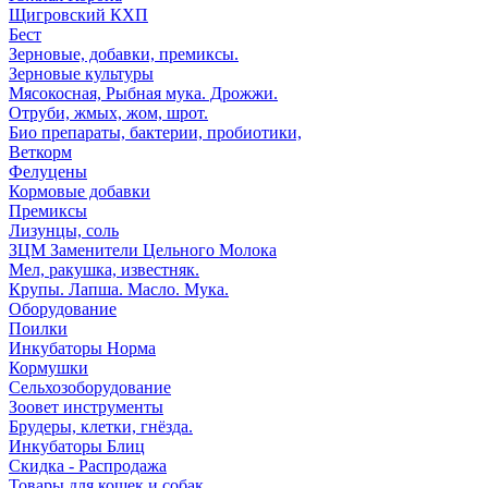
Щигровский КХП
Бест
Зерновые, добавки, премиксы.
Зерновые культуры
Мясокосная, Рыбная мука. Дрожжи.
Отруби, жмых, жом, шрот.
Био препараты, бактерии, пробиотики,
Веткорм
Фелуцены
Кормовые добавки
Премиксы
Лизунцы, соль
ЗЦМ Заменители Цельного Молока
Мел, ракушка, известняк.
Крупы. Лапша. Масло. Мука.
Оборудование
Поилки
Инкубаторы Норма
Кормушки
Сельхозоборудование
Зоовет инструменты
Брудеры, клетки, гнёзда.
Инкубаторы Блиц
Скидка - Распродажа
Товары для кошек и собак