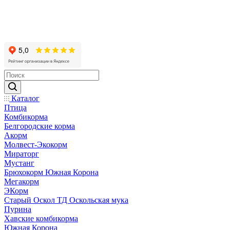
Каталог
Птица
Комбикорма
Белгородские корма
Акорм
Молвест-Экокорм
Мираторг
Мустанг
Брюхокорм Южная Корона
Мегакорм
ЭКорм
Старый Оскол ТД Оскольская мука
Пурина
Хавские комбикорма
Южная Корона