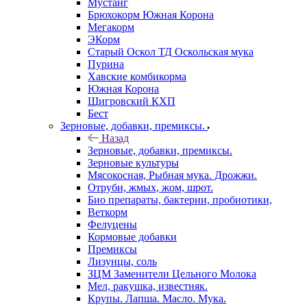
Мустанг
Брюхокорм Южная Корона
Мегакорм
ЭКорм
Старый Оскол ТД Оскольская мука
Пурина
Хавские комбикорма
Южная Корона
Щигровский КХП
Бест
Зерновые, добавки, премиксы.
Назад
Зерновые, добавки, премиксы.
Зерновые культуры
Мясокосная, Рыбная мука. Дрожжи.
Отруби, жмых, жом, шрот.
Био препараты, бактерии, пробиотики,
Веткорм
Фелуцены
Кормовые добавки
Премиксы
Лизунцы, соль
ЗЦМ Заменители Цельного Молока
Мел, ракушка, известняк.
Крупы. Лапша. Масло. Мука.