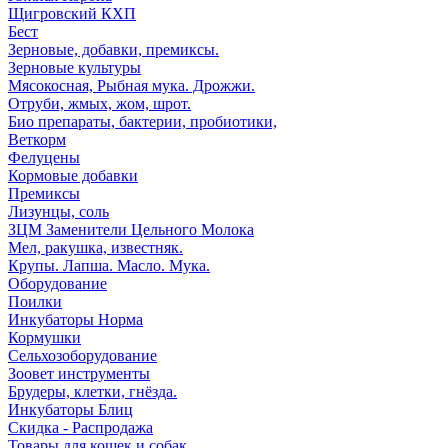
Щигровский КХП
Бест
Зерновые, добавки, премиксы.
Зерновые культуры
Мясокосная, Рыбная мука. Дрожжи.
Отруби, жмых, жом, шрот.
Био препараты, бактерии, пробиотики,
Веткорм
Фелуцены
Кормовые добавки
Премиксы
Лизунцы, соль
ЗЦМ Заменители Цельного Молока
Мел, ракушка, известняк.
Крупы. Лапша. Масло. Мука.
Оборудование
Поилки
Инкубаторы Норма
Кормушки
Сельхозоборудование
Зоовет инструменты
Брудеры, клетки, гнёзда.
Инкубаторы Блиц
Скидка - Распродажа
Товары для кошек и собак