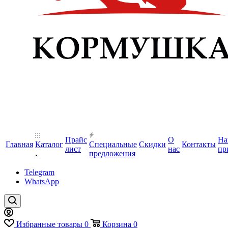
Прайс
О
На
Главная
Каталог
Специальные
Скидки
Контакты
лист
нас
пр
предложения
Telegram
WhatsApp
Избранные товары
0
Корзина
0