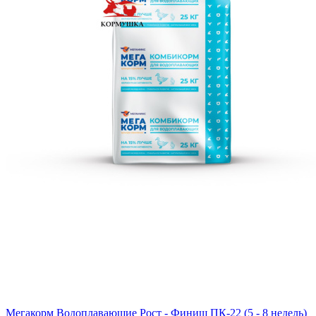
Мегакорм Водоплавающие Рост - Финиш ПК-22 (5 - 8 недель)