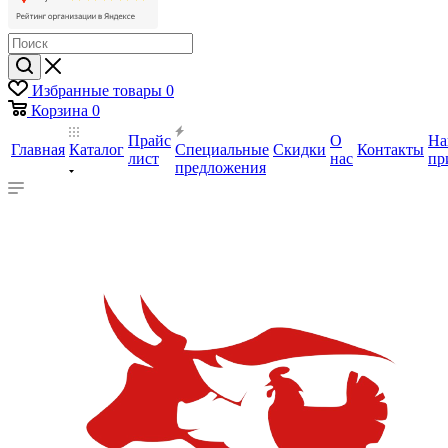
Избранные товары
0
Корзина
0
Прайс
О
На
Главная
Каталог
Специальные
Скидки
Контакты
лист
нас
пр
предложения