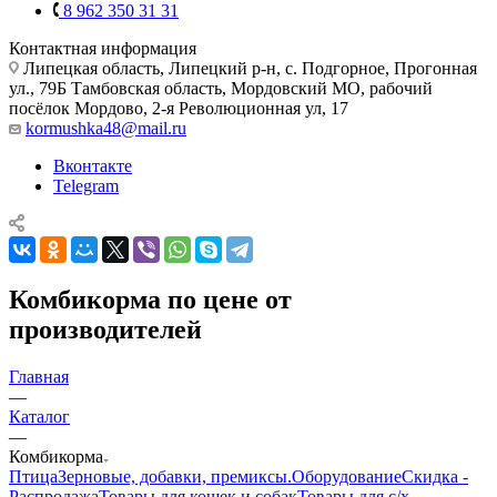
8 962 350 31 31
Контактная информация
Липецкая область, Липецкий р-н, с. Подгорное, Прогонная
ул., 79Б
Тамбовская область, Мордовский МО, рабочий
посёлок Мордово, 2-я Революционная ул, 17
kormushka48@mail.ru
Вконтакте
Telegram
Комбикорма по цене от
производителей
Главная
—
Каталог
—
Комбикорма
Птица
Зерновые, добавки, премиксы.
Оборудование
Скидка -
Распродажа
Товары для кошек и собак
Товары для с/х