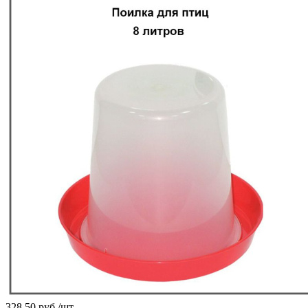
328,50
руб.
/шт