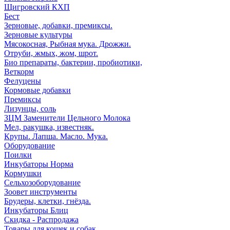
Щигровский КХП
Бест
Зерновые, добавки, премиксы.
Зерновые культуры
Мясокосная, Рыбная мука. Дрожжи.
Отруби, жмых, жом, шрот.
Био препараты, бактерии, пробиотики,
Веткорм
Фелуцены
Кормовые добавки
Премиксы
Лизунцы, соль
ЗЦМ Заменители Цельного Молока
Мел, ракушка, известняк.
Крупы. Лапша. Масло. Мука.
Оборудование
Поилки
Инкубаторы Норма
Кормушки
Сельхозоборудование
Зоовет инструменты
Брудеры, клетки, гнёзда.
Инкубаторы Блиц
Скидка - Распродажа
Товары для кошек и собак