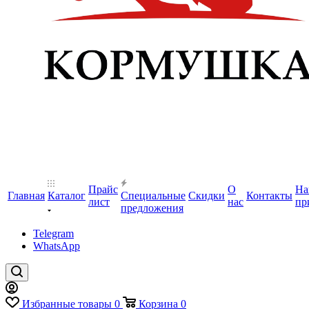
Прайс
О
На
Главная
Каталог
Специальные
Скидки
Контакты
лист
нас
пр
предложения
Telegram
WhatsApp
Избранные товары
0
Корзина
0