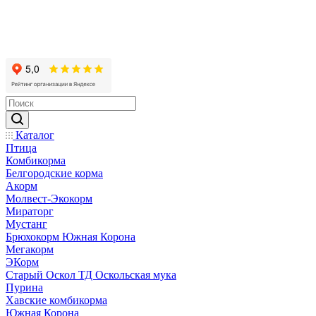
Каталог
Птица
Комбикорма
Белгородские корма
Акорм
Молвест-Экокорм
Мираторг
Мустанг
Брюхокорм Южная Корона
Мегакорм
ЭКорм
Старый Оскол ТД Оскольская мука
Пурина
Хавские комбикорма
Южная Корона