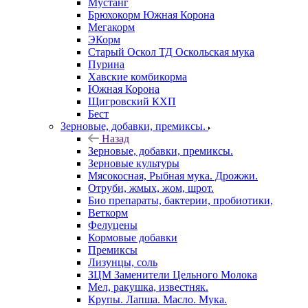
Мустанг
Брюхокорм Южная Корона
Мегакорм
ЭКорм
Старый Оскол ТД Оскольская мука
Пурина
Хавские комбикорма
Южная Корона
Щигровский КХП
Бест
Зерновые, добавки, премиксы.
Назад
Зерновые, добавки, премиксы.
Зерновые культуры
Мясокосная, Рыбная мука. Дрожжи.
Отруби, жмых, жом, шрот.
Био препараты, бактерии, пробиотики,
Веткорм
Фелуцены
Кормовые добавки
Премиксы
Лизунцы, соль
ЗЦМ Заменители Цельного Молока
Мел, ракушка, известняк.
Крупы. Лапша. Масло. Мука.