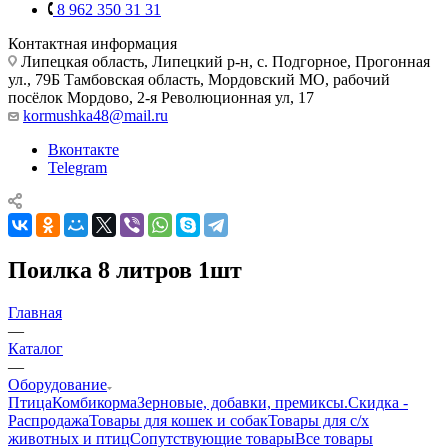
8 962 350 31 31
Контактная информация
Липецкая область, Липецкий р-н, с. Подгорное, Прогонная
ул., 79Б
Тамбовская область, Мордовский МО, рабочий
посёлок Мордово, 2-я Революционная ул, 17
kormushka48@mail.ru
Вконтакте
Telegram
Поилка 8 литров 1шт
Главная
—
Каталог
—
Оборудование
Птица
Комбикорма
Зерновые, добавки, премиксы.
Скидка -
Распродажа
Товары для кошек и собак
Товары для с/х
животных и птиц
Сопутствующие товары
Все товары