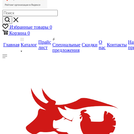
Избранные товары
0
Корзина
0
Прайс
О
На
Главная
Каталог
Специальные
Скидки
Контакты
лист
нас
пр
предложения