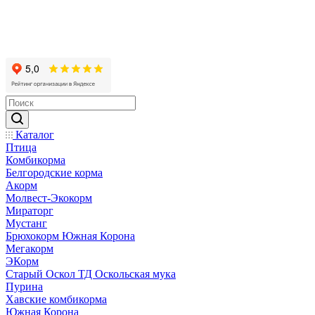
Каталог
Птица
Комбикорма
Белгородские корма
Акорм
Молвест-Экокорм
Мираторг
Мустанг
Брюхокорм Южная Корона
Мегакорм
ЭКорм
Старый Оскол ТД Оскольская мука
Пурина
Хавские комбикорма
Южная Корона