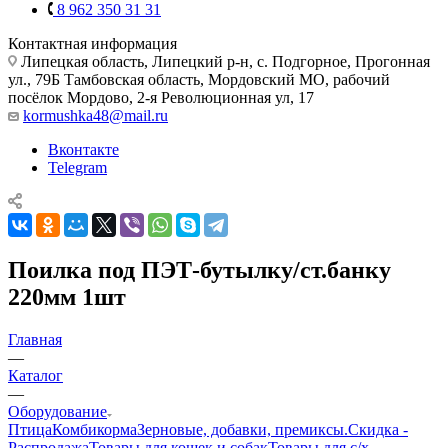
8 962 350 31 31
Контактная информация
Липецкая область, Липецкий р-н, с. Подгорное, Прогонная
ул., 79Б
Тамбовская область, Мордовский МО, рабочий
посёлок Мордово, 2-я Революционная ул, 17
kormushka48@mail.ru
Вконтакте
Telegram
Поилка под ПЭТ-бутылку/ст.банку
220мм 1шт
Главная
—
Каталог
—
Оборудование
Птица
Комбикорма
Зерновые, добавки, премиксы.
Скидка -
Распродажа
Товары для кошек и собак
Товары для с/х