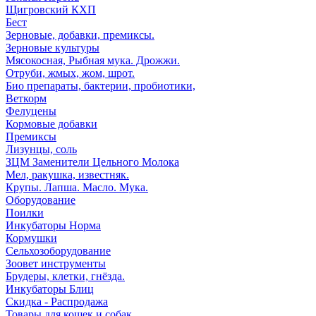
Щигровский КХП
Бест
Зерновые, добавки, премиксы.
Зерновые культуры
Мясокосная, Рыбная мука. Дрожжи.
Отруби, жмых, жом, шрот.
Био препараты, бактерии, пробиотики,
Веткорм
Фелуцены
Кормовые добавки
Премиксы
Лизунцы, соль
ЗЦМ Заменители Цельного Молока
Мел, ракушка, известняк.
Крупы. Лапша. Масло. Мука.
Оборудование
Поилки
Инкубаторы Норма
Кормушки
Сельхозоборудование
Зоовет инструменты
Брудеры, клетки, гнёзда.
Инкубаторы Блиц
Скидка - Распродажа
Товары для кошек и собак