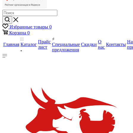
Избранные товары
0
Корзина
0
Прайс
О
На
Главная
Каталог
Специальные
Скидки
Контакты
лист
нас
пр
предложения