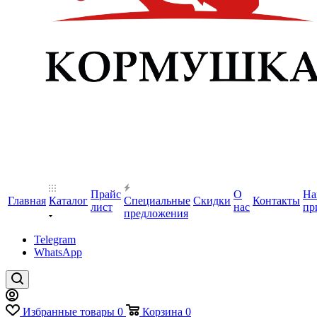
Прайс
О
На
Главная
Каталог
Специальные
Скидки
Контакты
лист
нас
пр
предложения
Telegram
WhatsApp
Избранные товары
0
Корзина
0