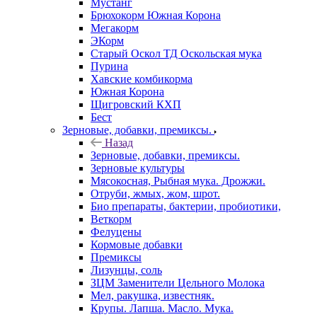
Мустанг
Брюхокорм Южная Корона
Мегакорм
ЭКорм
Старый Оскол ТД Оскольская мука
Пурина
Хавские комбикорма
Южная Корона
Щигровский КХП
Бест
Зерновые, добавки, премиксы.
Назад
Зерновые, добавки, премиксы.
Зерновые культуры
Мясокосная, Рыбная мука. Дрожжи.
Отруби, жмых, жом, шрот.
Био препараты, бактерии, пробиотики,
Веткорм
Фелуцены
Кормовые добавки
Премиксы
Лизунцы, соль
ЗЦМ Заменители Цельного Молока
Мел, ракушка, известняк.
Крупы. Лапша. Масло. Мука.