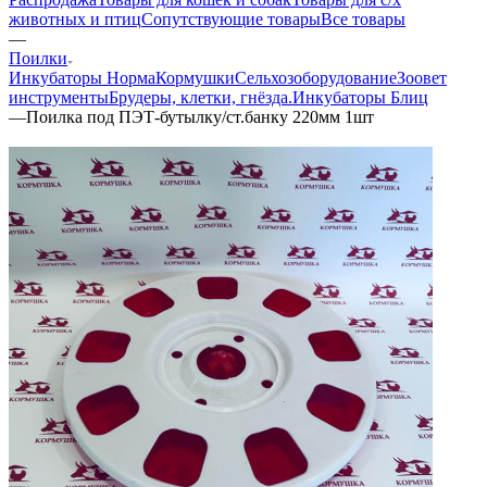
животных и птиц
Сопутствующие товары
Все товары
—
Поилки
Инкубаторы Норма
Кормушки
Сельхозоборудование
Зоовет
инструменты
Брудеры, клетки, гнёзда.
Инкубаторы Блиц
—
Поилка под ПЭТ-бутылку/ст.банку 220мм 1шт