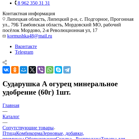
8 962 350 31 31
Контактная информация
Липецкая область, Липецкий р-н, с. Подгорное, Прогонная
ул., 79Б
Тамбовская область, Мордовский МО, рабочий
посёлок Мордово, 2-я Революционная ул, 17
kormushka48@mail.ru
Вконтакте
Telegram
Сударушка А огурец минеральное
удобрение (60г) 1шт.
Главная
—
Каталог
—
Сопутствующие товары
Птица
Комбикорма
Зерновые, добавки,
премиксы.
Оборудование
Скидка - Распродажа
Товары для