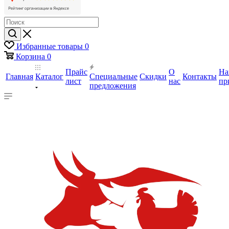
Избранные товары
0
Корзина
0
Прайс
О
На
Главная
Каталог
Специальные
Скидки
Контакты
лист
нас
пр
предложения