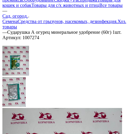
кошек и собак
Товары для с/х животных и птиц
Все товары
—
Сад, огород.
Семена
Средства от грызунов, насекомых, дезинфекция.
Хоз.
товары
—
Сударушка А огурец минеральное удобрение (60г) 1шт.
Артикул:
1007274