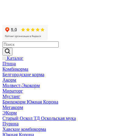
Каталог
Птица
Комбикорма
Белгородские корма
Акорм
Молвест-Экокорм
Мираторг
Мустанг
Брюхокорм Южная Корона
Мегакорм
ЭКорм
Старый Оскол ТД Оскольская мука
Пурина
Хавские комбикорма
Южная Корона