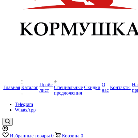
Прайс
О
На
Главная
Каталог
Специальные
Скидки
Контакты
лист
нас
пр
предложения
Telegram
WhatsApp
Избранные товары
0
Корзина
0