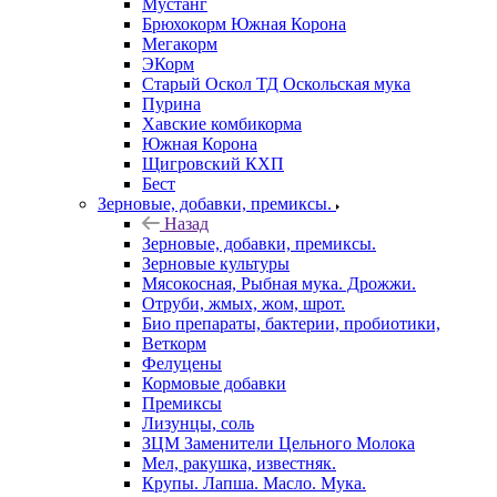
Мустанг
Брюхокорм Южная Корона
Мегакорм
ЭКорм
Старый Оскол ТД Оскольская мука
Пурина
Хавские комбикорма
Южная Корона
Щигровский КХП
Бест
Зерновые, добавки, премиксы.
Назад
Зерновые, добавки, премиксы.
Зерновые культуры
Мясокосная, Рыбная мука. Дрожжи.
Отруби, жмых, жом, шрот.
Био препараты, бактерии, пробиотики,
Веткорм
Фелуцены
Кормовые добавки
Премиксы
Лизунцы, соль
ЗЦМ Заменители Цельного Молока
Мел, ракушка, известняк.
Крупы. Лапша. Масло. Мука.