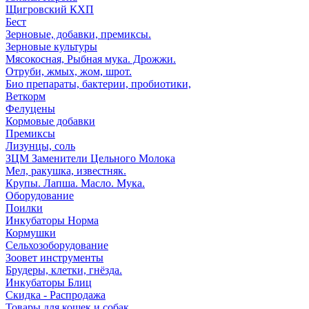
Щигровский КХП
Бест
Зерновые, добавки, премиксы.
Зерновые культуры
Мясокосная, Рыбная мука. Дрожжи.
Отруби, жмых, жом, шрот.
Био препараты, бактерии, пробиотики,
Веткорм
Фелуцены
Кормовые добавки
Премиксы
Лизунцы, соль
ЗЦМ Заменители Цельного Молока
Мел, ракушка, известняк.
Крупы. Лапша. Масло. Мука.
Оборудование
Поилки
Инкубаторы Норма
Кормушки
Сельхозоборудование
Зоовет инструменты
Брудеры, клетки, гнёзда.
Инкубаторы Блиц
Скидка - Распродажа
Товары для кошек и собак