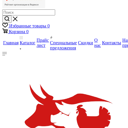
Избранные товары
0
Корзина
0
Прайс
О
На
Главная
Каталог
Специальные
Скидки
Контакты
лист
нас
пр
предложения