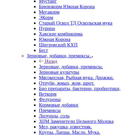
Мустанг
Брюхокорм Южная Корона
Мегакорм
ЭКорм
Старый Оскол ТД Оскольская мука
Пурина
Хавские комбикорма
Южная Корона
Щигровский КХП
Бест
Зерновые, добавки, премиксы.
Назад
Зерновые, добавки, премиксы.
Зерновые культуры
Мясокосная, Рыбная мука. Дрожжи.
Отруби, жмых, жом, шрот.
Био препараты, бактерии, пробиотики,
Веткорм
Фелуцены
Кормовые добавки
Премиксы
Лизунцы, соль
ЗЦМ Заменители Цельного Молока
Мел, ракушка, известняк.
Крупы. Лапша. Масло. Мука.