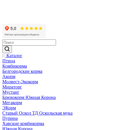
Каталог
Птица
Комбикорма
Белгородские корма
Акорм
Молвест-Экокорм
Мираторг
Мустанг
Брюхокорм Южная Корона
Мегакорм
ЭКорм
Старый Оскол ТД Оскольская мука
Пурина
Хавские комбикорма
Южная Корона