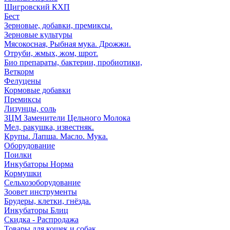
Щигровский КХП
Бест
Зерновые, добавки, премиксы.
Зерновые культуры
Мясокосная, Рыбная мука. Дрожжи.
Отруби, жмых, жом, шрот.
Био препараты, бактерии, пробиотики,
Веткорм
Фелуцены
Кормовые добавки
Премиксы
Лизунцы, соль
ЗЦМ Заменители Цельного Молока
Мел, ракушка, известняк.
Крупы. Лапша. Масло. Мука.
Оборудование
Поилки
Инкубаторы Норма
Кормушки
Сельхозоборудование
Зоовет инструменты
Брудеры, клетки, гнёзда.
Инкубаторы Блиц
Скидка - Распродажа
Товары для кошек и собак