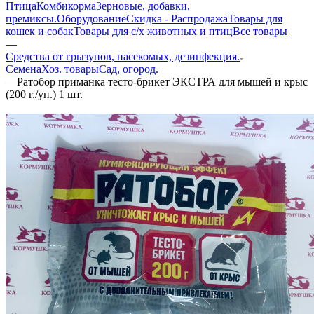
Птица
Комбикорма
Зерновые, добавки,
премиксы.
Оборудование
Скидка - Распродажа
Товары для
кошек и собак
Товары для с/х животных и птиц
Все товары
—
Средства от грызунов, насекомых, дезинфекция.
Семена
Хоз. товары
Сад, огород.
—
Ратобор приманка тесто-брикет ЭКСТРА для мышей и крыс
(200 г./уп.) 1 шт.