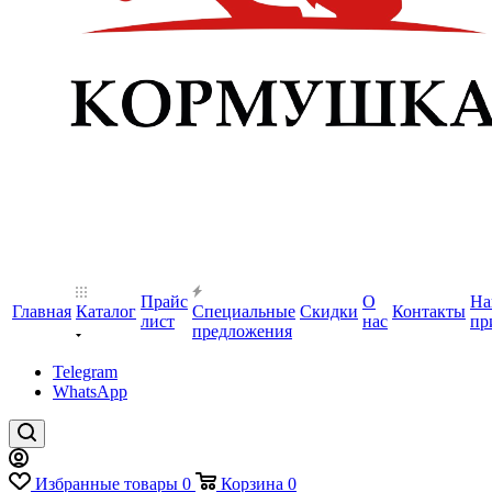
Прайс
О
На
Главная
Каталог
Специальные
Скидки
Контакты
лист
нас
пр
предложения
Telegram
WhatsApp
Избранные товары
0
Корзина
0