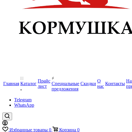
Прайс
О
На
Главная
Каталог
Специальные
Скидки
Контакты
лист
нас
пр
предложения
Telegram
WhatsApp
Избранные товары
0
Корзина
0