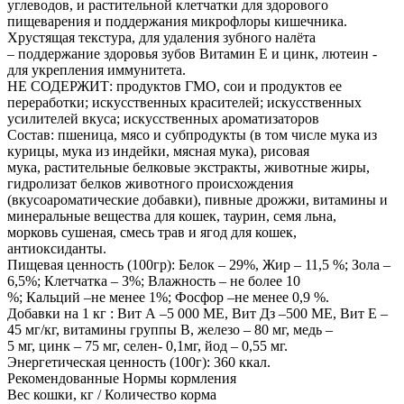
углеводов, и растительной клетчатки для здорового
пищеварения и поддержания микрофлоры кишечника.
Хрустящая текстура, для удаления зубного налёта
– поддержание здоровья зубов Витамин Е и цинк, лютеин -
для укрепления иммунитета.
НЕ СОДЕРЖИТ: продуктов ГМО, сои и продуктов ее
переработки; искусственных красителей; искусственных
усилителей вкуса; искусственных ароматизаторов
Состав: пшеница, мясо и субпродукты (в том числе мука из
курицы, мука из индейки, мясная мука), рисовая
мука, растительные белковые экстракты, животные жиры,
гидролизат белков животного происхождения
(вкусоароматические добавки), пивные дрожжи, витамины и
минеральные вещества для кошек, таурин, семя льна,
морковь сушеная, смесь трав и ягод для кошек,
антиоксиданты.
Пищевая ценность (100гр): Белок – 29%, Жир – 11,5 %; Зола –
6,5%; Клетчатка – 3%; Влажность – не более 10
%; Кальций –не менее 1%; Фосфор –не менее 0,9 %.
Добавки на 1 кг : Вит А –5 000 МЕ, Вит Дз –500 МЕ, Вит Е –
45 мг/кг, витамины группы В, железо – 80 мг, медь –
5 мг, цинк – 75 мг, селен- 0,1мг, йод – 0,55 мг.
Энергетическая ценность (100г): 360 ккал.
Рекомендованные Нормы кормления
Вес кошки, кг / Количество корма