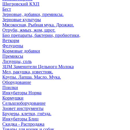
Щигровский КХП
Бест
Зерновые, добавки, премиксы.
Зерновые культуры
Мясокосная, Рыбная мука. Дрожжи.
Отруби, жмых, жом, шрот.
Био препараты, бактерии, пробиотики,
Веткорм
Фелуцены
Кормовые добавки
Премиксы
Лизунцы, соль
ЗЦМ Заменители Цельного Молока
Мел, ракушка, известняк.
Крупы. Лапша. Масло. Мука.
Оборудование
Поилки
Инкубаторы Норма
Кормушки
Сельхозоборудование
Зоовет инструменты
Брудеры, клетки, гнёзда.
Инкубаторы Блиц
Скидка - Распродажа
Товары для кошек и собак