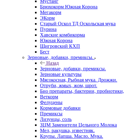
Мустанг
Брюхокорм Южная Корона
Мегакорм
ЭКорм
Старый Оскол ТД Оскольская мука
Пурина
Хавские комбикорма
Южная Корона
Щигровский КХП
Бест
Зерновые, добавки, премиксы.
Назад
Зерновые, добавки, премиксы.
Зерновые культуры
Мясокосная, Рыбная мука. Дрожжи.
Отруби, жмых, жом, шрот.
Био препараты, бактерии, пробиотики,
Веткорм
Фелуцены
Кормовые добавки
Премиксы
Лизунцы, соль
ЗЦМ Заменители Цельного Молока
Мел, ракушка, известняк.
Крупы. Лапша. Масло. Мука.