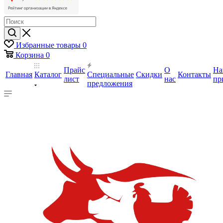
Избранные товары
0
Корзина
0
Прайс
О
На
Главная
Каталог
Специальные
Скидки
Контакты
лист
нас
пр
предложения