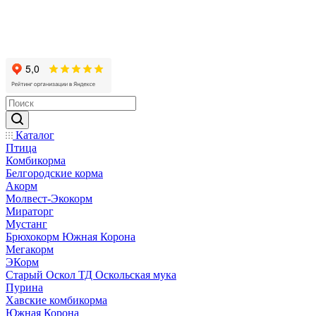
Каталог
Птица
Комбикорма
Белгородские корма
Акорм
Молвест-Экокорм
Мираторг
Мустанг
Брюхокорм Южная Корона
Мегакорм
ЭКорм
Старый Оскол ТД Оскольская мука
Пурина
Хавские комбикорма
Южная Корона