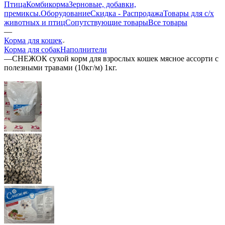
Птица
Комбикорма
Зерновые, добавки,
премиксы.
Оборудование
Скидка - Распродажа
Товары для с/х
животных и птиц
Сопутствующие товары
Все товары
—
Корма для кошек
Корма для собак
Наполнители
—
СНЕЖОК сухой корм для взрослых кошек мясное ассорти с
полезными травами (10кг/м) 1кг.