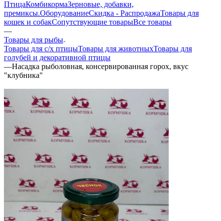
Птица
Комбикорма
Зерновые, добавки,
премиксы.
Оборудование
Скидка - Распродажа
Товары для
кошек и собак
Сопутствующие товары
Все товары
—
Товары для рыбы
Товары для с/х птицы
Товары для животных
Товары для
голубей и декоративной птицы
—
Насадка рыболовная, консервированная горох, вкус
"клубника"