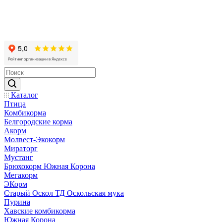
Каталог
Птица
Комбикорма
Белгородские корма
Акорм
Молвест-Экокорм
Мираторг
Мустанг
Брюхокорм Южная Корона
Мегакорм
ЭКорм
Старый Оскол ТД Оскольская мука
Пурина
Хавские комбикорма
Южная Корона