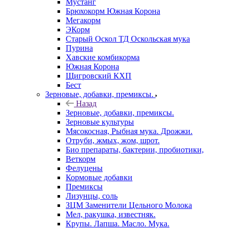
Мустанг
Брюхокорм Южная Корона
Мегакорм
ЭКорм
Старый Оскол ТД Оскольская мука
Пурина
Хавские комбикорма
Южная Корона
Щигровский КХП
Бест
Зерновые, добавки, премиксы.
Назад
Зерновые, добавки, премиксы.
Зерновые культуры
Мясокосная, Рыбная мука. Дрожжи.
Отруби, жмых, жом, шрот.
Био препараты, бактерии, пробиотики,
Веткорм
Фелуцены
Кормовые добавки
Премиксы
Лизунцы, соль
ЗЦМ Заменители Цельного Молока
Мел, ракушка, известняк.
Крупы. Лапша. Масло. Мука.