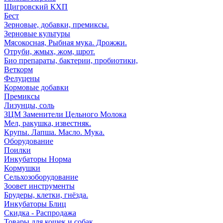
Щигровский КХП
Бест
Зерновые, добавки, премиксы.
Зерновые культуры
Мясокосная, Рыбная мука. Дрожжи.
Отруби, жмых, жом, шрот.
Био препараты, бактерии, пробиотики,
Веткорм
Фелуцены
Кормовые добавки
Премиксы
Лизунцы, соль
ЗЦМ Заменители Цельного Молока
Мел, ракушка, известняк.
Крупы. Лапша. Масло. Мука.
Оборудование
Поилки
Инкубаторы Норма
Кормушки
Сельхозоборудование
Зоовет инструменты
Брудеры, клетки, гнёзда.
Инкубаторы Блиц
Скидка - Распродажа
Товары для кошек и собак