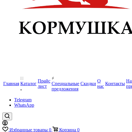
Прайс
О
На
Главная
Каталог
Специальные
Скидки
Контакты
лист
нас
пр
предложения
Telegram
WhatsApp
Избранные товары
0
Корзина
0