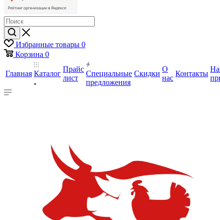
Избранные товары
0
Корзина
0
Прайс
О
На
Главная
Каталог
Специальные
Скидки
Контакты
лист
нас
пр
предложения