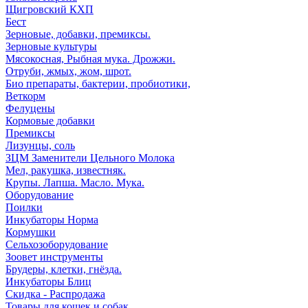
Щигровский КХП
Бест
Зерновые, добавки, премиксы.
Зерновые культуры
Мясокосная, Рыбная мука. Дрожжи.
Отруби, жмых, жом, шрот.
Био препараты, бактерии, пробиотики,
Веткорм
Фелуцены
Кормовые добавки
Премиксы
Лизунцы, соль
ЗЦМ Заменители Цельного Молока
Мел, ракушка, известняк.
Крупы. Лапша. Масло. Мука.
Оборудование
Поилки
Инкубаторы Норма
Кормушки
Сельхозоборудование
Зоовет инструменты
Брудеры, клетки, гнёзда.
Инкубаторы Блиц
Скидка - Распродажа
Товары для кошек и собак