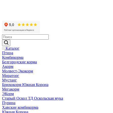
Каталог
Птица
Комбикорма
Белгородские корма
Акорм
Молвест-Экокорм
Мираторг
Мустанг
Брюхокорм Южная Корона
Мегакорм
ЭКорм
Старый Оскол ТД Оскольская мука
Пурина
Хавские комбикорма
Южная Корона