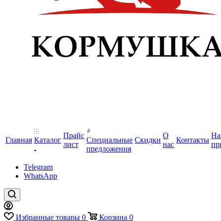
Прайс
О
На
Главная
Каталог
Специальные
Скидки
Контакты
лист
нас
пр
предложения
Telegram
WhatsApp
Избранные товары
0
Корзина
0