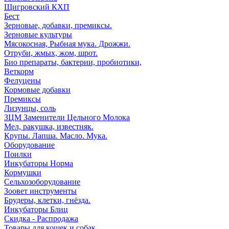
Щигровский КХП
Бест
Зерновые, добавки, премиксы.
Зерновые культуры
Мясокосная, Рыбная мука. Дрожжи.
Отруби, жмых, жом, шрот.
Био препараты, бактерии, пробиотики,
Веткорм
Фелуцены
Кормовые добавки
Премиксы
Лизунцы, соль
ЗЦМ Заменители Цельного Молока
Мел, ракушка, известняк.
Крупы. Лапша. Масло. Мука.
Оборудование
Поилки
Инкубаторы Норма
Кормушки
Сельхозоборудование
Зоовет инструменты
Брудеры, клетки, гнёзда.
Инкубаторы Блиц
Скидка - Распродажа
Товары для кошек и собак