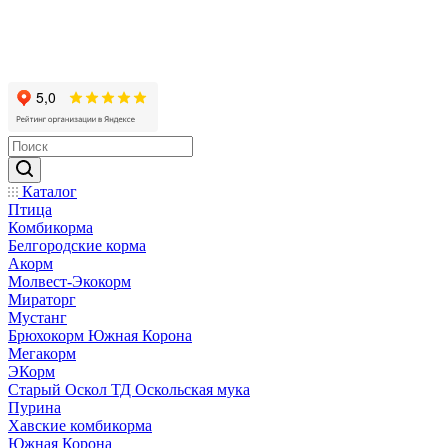
Каталог
Птица
Комбикорма
Белгородские корма
Акорм
Молвест-Экокорм
Мираторг
Мустанг
Брюхокорм Южная Корона
Мегакорм
ЭКорм
Старый Оскол ТД Оскольская мука
Пурина
Хавские комбикорма
Южная Корона