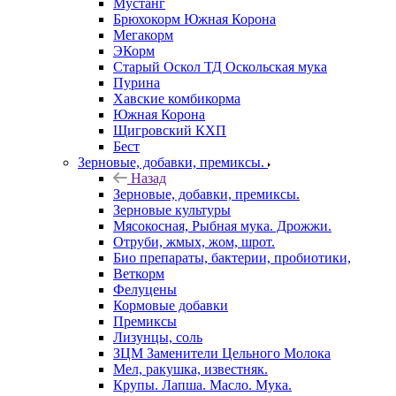
Мустанг
Брюхокорм Южная Корона
Мегакорм
ЭКорм
Старый Оскол ТД Оскольская мука
Пурина
Хавские комбикорма
Южная Корона
Щигровский КХП
Бест
Зерновые, добавки, премиксы.
Назад
Зерновые, добавки, премиксы.
Зерновые культуры
Мясокосная, Рыбная мука. Дрожжи.
Отруби, жмых, жом, шрот.
Био препараты, бактерии, пробиотики,
Веткорм
Фелуцены
Кормовые добавки
Премиксы
Лизунцы, соль
ЗЦМ Заменители Цельного Молока
Мел, ракушка, известняк.
Крупы. Лапша. Масло. Мука.