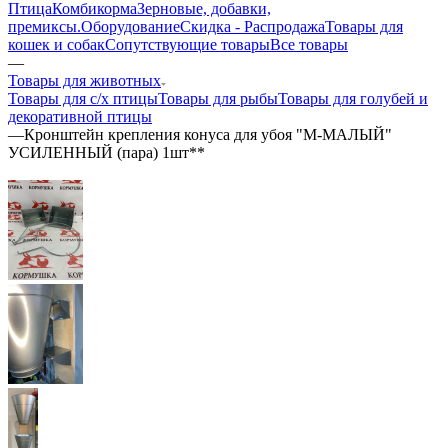
Птица
Комбикорма
Зерновые, добавки,
премиксы.
Оборудование
Скидка - Распродажа
Товары для
кошек и собак
Сопутствующие товары
Все товары
—
Товары для животных
Товары для с/х птицы
Товары для рыбы
Товары для голубей и
декоративной птицы
—
Кронштейн крепления конуса для убоя "M-МАЛЫЙ"
УСИЛЕННЫЙ (пара) 1шт**