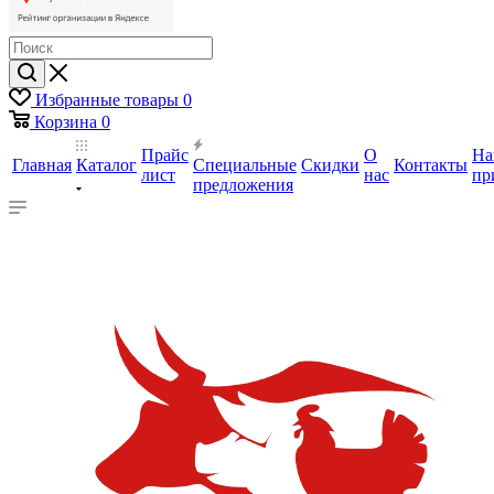
Избранные товары
0
Корзина
0
Прайс
О
На
Главная
Каталог
Специальные
Скидки
Контакты
лист
нас
пр
предложения