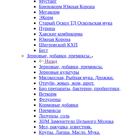
Мустанг
Брюхокорм Южная Корона
Мегакорм
ЭКорм
Старый Оскол ТД Оскольская мука
Пурина
Хавские комбикорма
Южная Корона
Щигровский КХП
Бест
Зерновые, добавки, премиксы.
Назад
Зерновые, добавки, премиксы.
Зерновые культуры
Мясокосная, Рыбная мука. Дрожжи.
Отруби, жмых, жом, шрот.
Био препараты, бактерии, пробиотики,
Веткорм
Фелуцены
Кормовые добавки
Премиксы
Лизунцы, соль
ЗЦМ Заменители Цельного Молока
Мел, ракушка, известняк.
Крупы. Лапша. Масло. Мука.