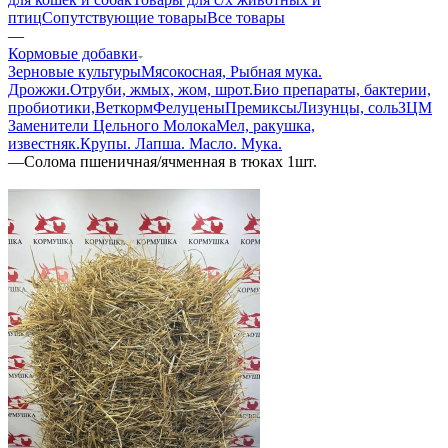
птиц
Сопутствующие товары
Все товары
—
Кормовые добавки
Зерновые культуры
Мясокосная, Рыбная мука.
Дрожжи.
Отруби, жмых, жом, шрот.
Био препараты, бактерии,
пробиотики,
Веткорм
Фелуцены
Премиксы
Лизунцы, соль
ЗЦМ
Заменители Цельного Молока
Мел, ракушка,
известняк.
Крупы. Лапша. Масло. Мука.
—
Солома пшеничная/ячменная в тюках 1шт.