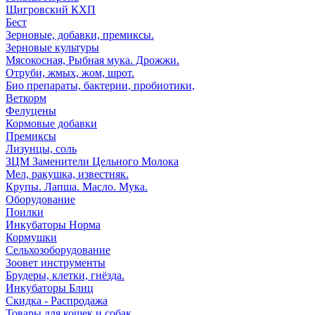
Щигровский КХП
Бест
Зерновые, добавки, премиксы.
Зерновые культуры
Мясокосная, Рыбная мука. Дрожжи.
Отруби, жмых, жом, шрот.
Био препараты, бактерии, пробиотики,
Веткорм
Фелуцены
Кормовые добавки
Премиксы
Лизунцы, соль
ЗЦМ Заменители Цельного Молока
Мел, ракушка, известняк.
Крупы. Лапша. Масло. Мука.
Оборудование
Поилки
Инкубаторы Норма
Кормушки
Сельхозоборудование
Зоовет инструменты
Брудеры, клетки, гнёзда.
Инкубаторы Блиц
Скидка - Распродажа
Товары для кошек и собак