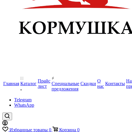
Прайс
О
На
Главная
Каталог
Специальные
Скидки
Контакты
лист
нас
пр
предложения
Telegram
WhatsApp
Избранные товары
0
Корзина
0