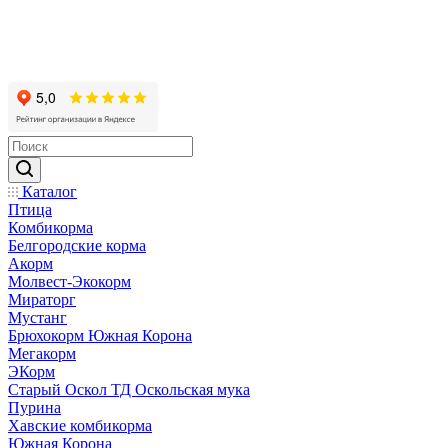
Каталог
Птица
Комбикорма
Белгородские корма
Акорм
Молвест-Экокорм
Мираторг
Мустанг
Брюхокорм Южная Корона
Мегакорм
ЭКорм
Старый Оскол ТД Оскольская мука
Пурина
Хавские комбикорма
Южная Корона