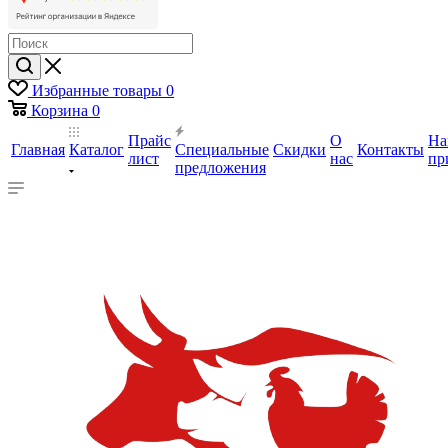
Избранные товары
0
Корзина
0
Прайс
О
На
Главная
Каталог
Специальные
Скидки
Контакты
лист
нас
пр
предложения