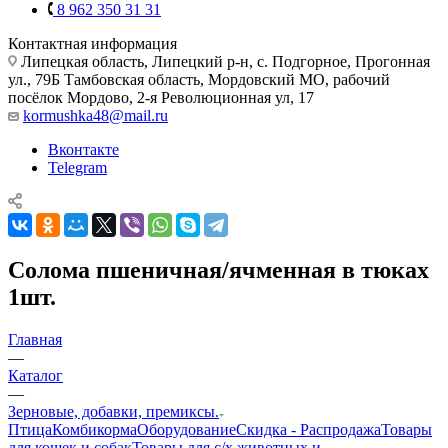
8 962 350 31 31
Контактная информация
Липецкая область, Липецкий р-н, с. Подгорное, Прогонная
ул., 79Б
Тамбовская область, Мордовский МО, рабочий
посёлок Мордово, 2-я Революционная ул, 17
kormushka48@mail.ru
Вконтакте
Telegram
Солома пшеничная/ячменная в тюках
1шт.
Главная
—
Каталог
—
Зерновые, добавки, премиксы.
Птица
Комбикорма
Оборудование
Скидка - Распродажа
Товары
для кошек и собак
Товары для с/х животных и