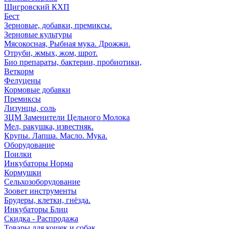
Щигровский КХП
Бест
Зерновые, добавки, премиксы.
Зерновые культуры
Мясокосная, Рыбная мука. Дрожжи.
Отруби, жмых, жом, шрот.
Био препараты, бактерии, пробиотики,
Веткорм
Фелуцены
Кормовые добавки
Премиксы
Лизунцы, соль
ЗЦМ Заменители Цельного Молока
Мел, ракушка, известняк.
Крупы. Лапша. Масло. Мука.
Оборудование
Поилки
Инкубаторы Норма
Кормушки
Сельхозоборудование
Зоовет инструменты
Брудеры, клетки, гнёзда.
Инкубаторы Блиц
Скидка - Распродажа
Товары для кошек и собак