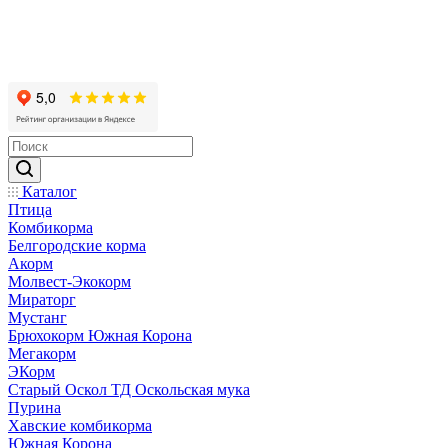
Каталог
Птица
Комбикорма
Белгородские корма
Акорм
Молвест-Экокорм
Мираторг
Мустанг
Брюхокорм Южная Корона
Мегакорм
ЭКорм
Старый Оскол ТД Оскольская мука
Пурина
Хавские комбикорма
Южная Корона