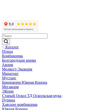
Каталог
Птица
Комбикорма
Белгородские корма
Акорм
Молвест-Экокорм
Мираторг
Мустанг
Брюхокорм Южная Корона
Мегакорм
ЭКорм
Старый Оскол ТД Оскольская мука
Пурина
Хавские комбикорма
Южная Корона