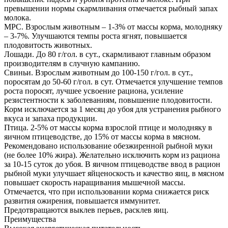
превышении нормы скармливания отмечается рыбный запах
молока.
МРС. Взрослым животным – 1-3% от массы корма, молодняку
– 3-7%. Улучшаются темпы роста ягнят, повышается
плодовитость животных.
Лошади. До 80 г/гол. в сут., скармливают главным образом
производителям в случную кампанию.
Свиньи. Взрослым животным до 100-150 г/гол. в сут.,
поросятам до 50-60 г/гол. в сут. Отмечается улучшение темпов
роста поросят, лучшее усвоение рациона, усиление
резистентности к заболеваниям, повышение плодовитости.
Корм исключается за 1 месяц до убоя для устранения рыбного
вкуса и запаха продукции.
Птица. 2-5% от массы корма взрослой птице и молодняку в
яичном птицеводстве, до 15% от массы корма в мясном.
Рекомендовано использование обезжиренной рыбной муки
(не более 10% жира). Желательно исключить корм из рациона
за 10-15 суток до убоя. В яичном птицеводстве ввод в рацион
рыбной муки улучшает яйценоскость и качество яиц, в мясном
повышает скорость наращивания мышечной массы.
Отмечается, что при использовании корма снижается риск
развития ожирения, повышается иммунитет.
Предотвращаются выклев перьев, расклев яиц.
Преимущества