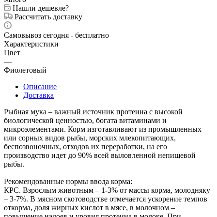
Нашли дешевле?
Рассчитать доставку
Самовывоз сегодня - бесплатно
Характеристики
Цвет
—
Фиолетовый
Описание
Доставка
Рыбная мука – важный источник протеина с высокой
биологической ценностью, богата витаминами и
микроэлементами. Корм изготавливают из промышленных
или сорных видов рыбы, морских млекопитающих,
беспозвоночных, отходов их переработки, на его
производство идет до 90% всей выловленной непищевой
рыбы.
Рекомендованные нормы ввода корма:
КРС. Взрослым животным – 1-3% от массы корма, молодняку
– 3-7%. В мясном скотоводстве отмечается ускорение темпов
откорма, доля жирных кислот в мясе, в молочном –
повышение надоев и уровня протеина в молоке. При