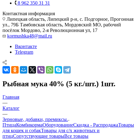
8 962 350 31 31
Контактная информация
Липецкая область, Липецкий р-н, с. Подгорное, Прогонная
ул., 79Б
Тамбовская область, Мордовский МО, рабочий
посёлок Мордово, 2-я Революционная ул, 17
kormushka48@mail.ru
Вконтакте
Telegram
Рыбная мука 40% (5 кг./шт.) 1шт.
Главная
—
Каталог
—
Зерновые, добавки, премиксы.
Птица
Комбикорма
Оборудование
Скидка - Распродажа
Товары
для кошек и собак
Товары для с/х животных и
птиц
Сопутствующие товары
Все товары