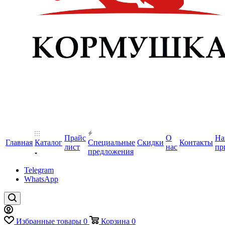
Прайс
О
На
Главная
Каталог
Специальные
Скидки
Контакты
лист
нас
пр
предложения
Telegram
WhatsApp
Избранные товары
0
Корзина
0