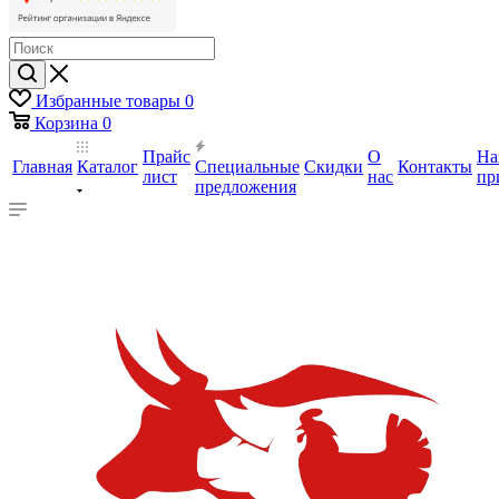
Избранные товары
0
Корзина
0
Прайс
О
На
Главная
Каталог
Специальные
Скидки
Контакты
лист
нас
пр
предложения