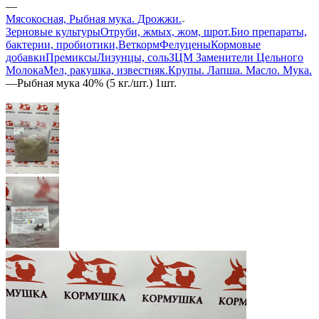
—
Мясокосная, Рыбная мука. Дрожжи.
Зерновые культуры
Отруби, жмых, жом, шрот.
Био препараты,
бактерии, пробиотики,
Веткорм
Фелуцены
Кормовые
добавки
Премиксы
Лизунцы, соль
ЗЦМ Заменители Цельного
Молока
Мел, ракушка, известняк.
Крупы. Лапша. Масло. Мука.
—
Рыбная мука 40% (5 кг./шт.) 1шт.