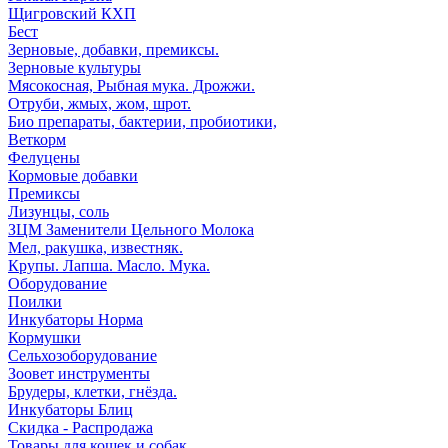
Щигровский КХП
Бест
Зерновые, добавки, премиксы.
Зерновые культуры
Мясокосная, Рыбная мука. Дрожжи.
Отруби, жмых, жом, шрот.
Био препараты, бактерии, пробиотики,
Веткорм
Фелуцены
Кормовые добавки
Премиксы
Лизунцы, соль
ЗЦМ Заменители Цельного Молока
Мел, ракушка, известняк.
Крупы. Лапша. Масло. Мука.
Оборудование
Поилки
Инкубаторы Норма
Кормушки
Сельхозоборудование
Зоовет инструменты
Брудеры, клетки, гнёзда.
Инкубаторы Блиц
Скидка - Распродажа
Товары для кошек и собак