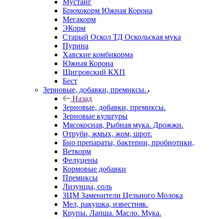
Мустанг
Брюхокорм Южная Корона
Мегакорм
ЭКорм
Старый Оскол ТД Оскольская мука
Пурина
Хавские комбикорма
Южная Корона
Щигровский КХП
Бест
Зерновые, добавки, премиксы.
Назад
Зерновые, добавки, премиксы.
Зерновые культуры
Мясокосная, Рыбная мука. Дрожжи.
Отруби, жмых, жом, шрот.
Био препараты, бактерии, пробиотики,
Веткорм
Фелуцены
Кормовые добавки
Премиксы
Лизунцы, соль
ЗЦМ Заменители Цельного Молока
Мел, ракушка, известняк.
Крупы. Лапша. Масло. Мука.