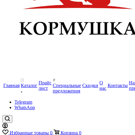
Прайс
О
На
Главная
Каталог
Специальные
Скидки
Контакты
лист
нас
пр
предложения
Telegram
WhatsApp
Избранные товары
0
Корзина
0