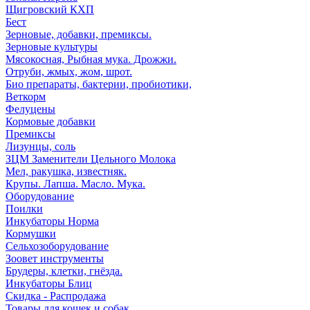
Щигровский КХП
Бест
Зерновые, добавки, премиксы.
Зерновые культуры
Мясокосная, Рыбная мука. Дрожжи.
Отруби, жмых, жом, шрот.
Био препараты, бактерии, пробиотики,
Веткорм
Фелуцены
Кормовые добавки
Премиксы
Лизунцы, соль
ЗЦМ Заменители Цельного Молока
Мел, ракушка, известняк.
Крупы. Лапша. Масло. Мука.
Оборудование
Поилки
Инкубаторы Норма
Кормушки
Сельхозоборудование
Зоовет инструменты
Брудеры, клетки, гнёзда.
Инкубаторы Блиц
Скидка - Распродажа
Товары для кошек и собак