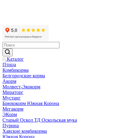
Каталог
Птица
Комбикорма
Белгородские корма
Акорм
Молвест-Экокорм
Мираторг
Мустанг
Брюхокорм Южная Корона
Мегакорм
ЭКорм
Старый Оскол ТД Оскольская мука
Пурина
Хавские комбикорма
Южная Корона