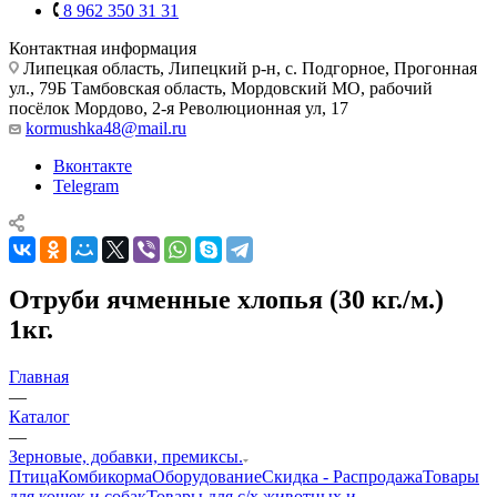
8 962 350 31 31
Контактная информация
Липецкая область, Липецкий р-н, с. Подгорное, Прогонная
ул., 79Б
Тамбовская область, Мордовский МО, рабочий
посёлок Мордово, 2-я Революционная ул, 17
kormushka48@mail.ru
Вконтакте
Telegram
Отруби ячменные хлопья (30 кг./м.)
1кг.
Главная
—
Каталог
—
Зерновые, добавки, премиксы.
Птица
Комбикорма
Оборудование
Скидка - Распродажа
Товары
для кошек и собак
Товары для с/х животных и