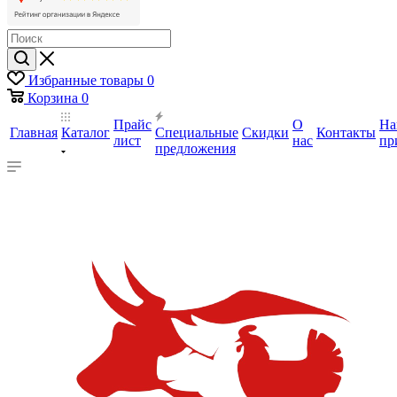
Избранные товары
0
Корзина
0
Прайс
О
На
Главная
Каталог
Специальные
Скидки
Контакты
лист
нас
пр
предложения