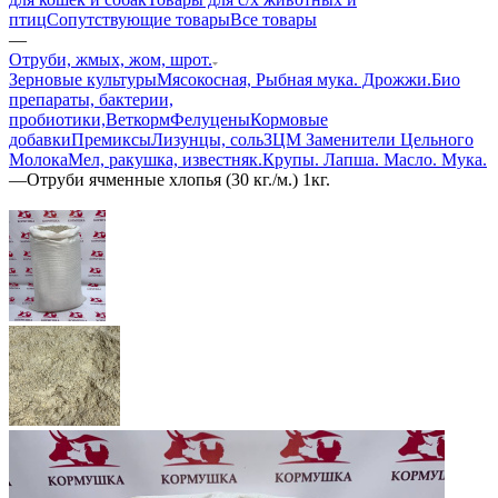
птиц
Сопутствующие товары
Все товары
—
Отруби, жмых, жом, шрот.
Зерновые культуры
Мясокосная, Рыбная мука. Дрожжи.
Био
препараты, бактерии,
пробиотики,
Веткорм
Фелуцены
Кормовые
добавки
Премиксы
Лизунцы, соль
ЗЦМ Заменители Цельного
Молока
Мел, ракушка, известняк.
Крупы. Лапша. Масло. Мука.
—
Отруби ячменные хлопья (30 кг./м.) 1кг.