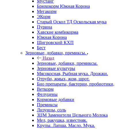
Мустанг
Брюхокорм Южная Корона
Мегакорм
ЭКорм
Старый Оскол ТД Оскольская мука
Пурина
Хавские комбикорма
Южная Корона
Щигровский КХП
Бест
Зерновые, добавки, премиксы.
Назад
Зерновые, добавки, премиксы.
Зерновые культуры
Мясокосная, Рыбная мука. Дрожжи.
Отруби, жмых, жом, шрот.
Био препараты, бактерии, пробиотики,
Веткорм
Фелуцены
Кормовые добавки
Премиксы
Лизунцы, соль
ЗЦМ Заменители Цельного Молока
Мел, ракушка, известняк.
Крупы. Лапша. Масло. Мука.