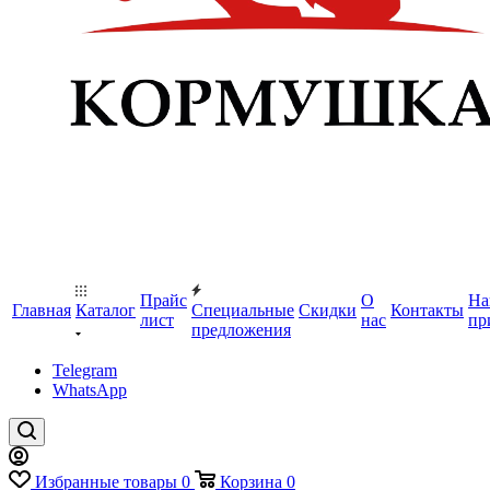
Прайс
О
На
Главная
Каталог
Специальные
Скидки
Контакты
лист
нас
пр
предложения
Telegram
WhatsApp
Избранные товары
0
Корзина
0