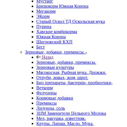
Мустанг
Брюхокорм Южная Корона
Мегакорм
ЭКорм
Старый Оскол ТД Оскольская мука
Пурина
Хавские комбикорма
Южная Корона
Щигровский КХП
Бест
Зерновые, добавки, премиксы.
Назад
Зерновые, добавки, премиксы.
Зерновые культуры
Мясокосная, Рыбная мука. Дрожжи.
Отруби, жмых, жом, шрот.
Био препараты, бактерии, пробиотики,
Веткорм
Фелуцены
Кормовые добавки
Премиксы
Лизунцы, соль
ЗЦМ Заменители Цельного Молока
Мел, ракушка, известняк.
Крупы. Лапша. Масло. Мука.