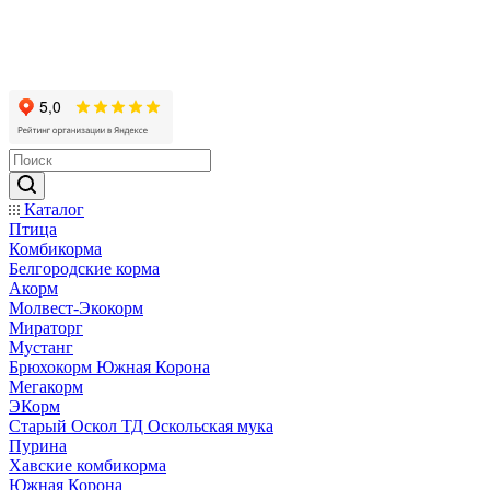
Каталог
Птица
Комбикорма
Белгородские корма
Акорм
Молвест-Экокорм
Мираторг
Мустанг
Брюхокорм Южная Корона
Мегакорм
ЭКорм
Старый Оскол ТД Оскольская мука
Пурина
Хавские комбикорма
Южная Корона