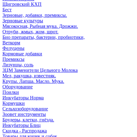
Щигровский КХП
Бест
Зерновые, добавки, премиксы.
Зерновые культуры
Мясокосная, Рыбная мука. Дрожжи.
Отруби, жмых, жом, шрот.
Био препараты, бактерии, пробиотики,
Веткорм
Фелуцены
Кормовые добавки
Премиксы
Лизунцы, соль
ЗЦМ Заменители Цельного Молока
Мел, ракушка, известняк.
Крупы. Лапша. Масло. Мука.
Оборудование
Поилки
Инкубаторы Норма
Кормушки
Сельхозоборудование
Зоовет инструменты
Брудеры, клетки, гнёзда.
Инкубаторы Блиц
Скидка - Распродажа
Товары для кошек и собак