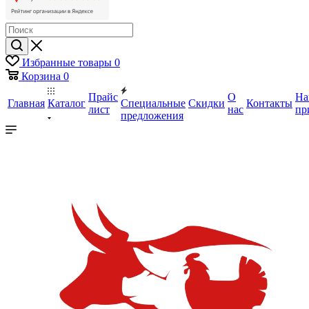
Избранные товары
0
Корзина
0
Прайс
О
На
Главная
Каталог
Специальные
Скидки
Контакты
лист
нас
пр
предложения