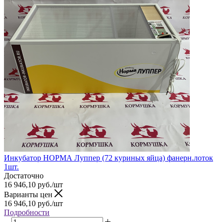
Инкубатор НОРМА Луппер (72 куриных яйца) фанерн.лоток
1шт.
Достаточно
16 946,10
руб.
/шт
Варианты цен
16 946,10
руб.
/шт
Подробности