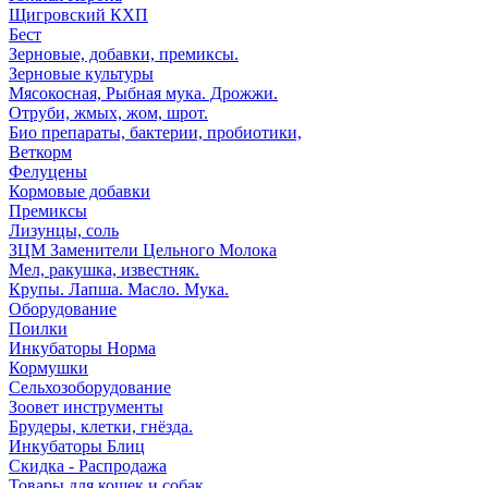
Щигровский КХП
Бест
Зерновые, добавки, премиксы.
Зерновые культуры
Мясокосная, Рыбная мука. Дрожжи.
Отруби, жмых, жом, шрот.
Био препараты, бактерии, пробиотики,
Веткорм
Фелуцены
Кормовые добавки
Премиксы
Лизунцы, соль
ЗЦМ Заменители Цельного Молока
Мел, ракушка, известняк.
Крупы. Лапша. Масло. Мука.
Оборудование
Поилки
Инкубаторы Норма
Кормушки
Сельхозоборудование
Зоовет инструменты
Брудеры, клетки, гнёзда.
Инкубаторы Блиц
Скидка - Распродажа
Товары для кошек и собак