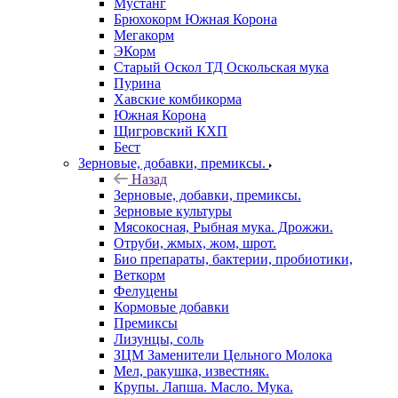
Мустанг
Брюхокорм Южная Корона
Мегакорм
ЭКорм
Старый Оскол ТД Оскольская мука
Пурина
Хавские комбикорма
Южная Корона
Щигровский КХП
Бест
Зерновые, добавки, премиксы.
Назад
Зерновые, добавки, премиксы.
Зерновые культуры
Мясокосная, Рыбная мука. Дрожжи.
Отруби, жмых, жом, шрот.
Био препараты, бактерии, пробиотики,
Веткорм
Фелуцены
Кормовые добавки
Премиксы
Лизунцы, соль
ЗЦМ Заменители Цельного Молока
Мел, ракушка, известняк.
Крупы. Лапша. Масло. Мука.