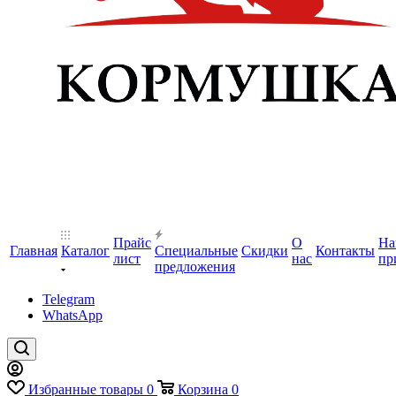
Прайс
О
На
Главная
Каталог
Специальные
Скидки
Контакты
лист
нас
пр
предложения
Telegram
WhatsApp
Избранные товары
0
Корзина
0