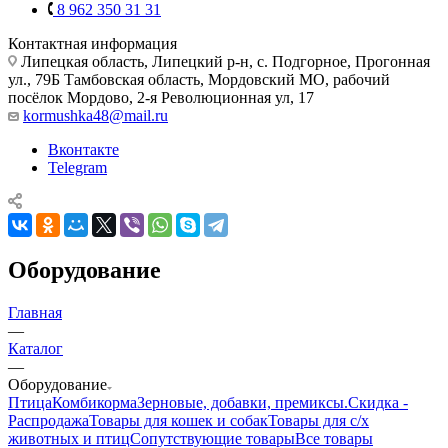
8 962 350 31 31
Контактная информация
Липецкая область, Липецкий р-н, с. Подгорное, Прогонная
ул., 79Б
Тамбовская область, Мордовский МО, рабочий
посёлок Мордово, 2-я Революционная ул, 17
kormushka48@mail.ru
Вконтакте
Telegram
Оборудование
Главная
—
Каталог
—
Оборудование
Птица
Комбикорма
Зерновые, добавки, премиксы.
Скидка -
Распродажа
Товары для кошек и собак
Товары для с/х
животных и птиц
Сопутствующие товары
Все товары