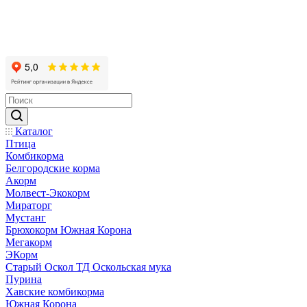
Каталог
Птица
Комбикорма
Белгородские корма
Акорм
Молвест-Экокорм
Мираторг
Мустанг
Брюхокорм Южная Корона
Мегакорм
ЭКорм
Старый Оскол ТД Оскольская мука
Пурина
Хавские комбикорма
Южная Корона