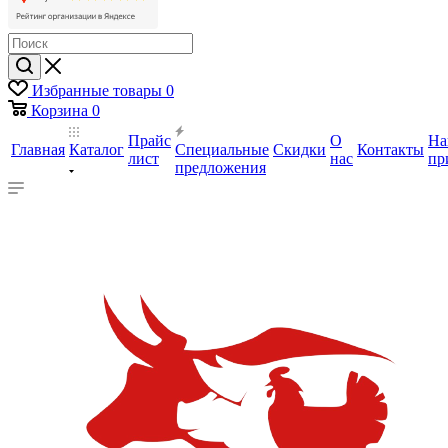
Избранные товары
0
Корзина
0
Прайс
О
На
Главная
Каталог
Специальные
Скидки
Контакты
лист
нас
пр
предложения