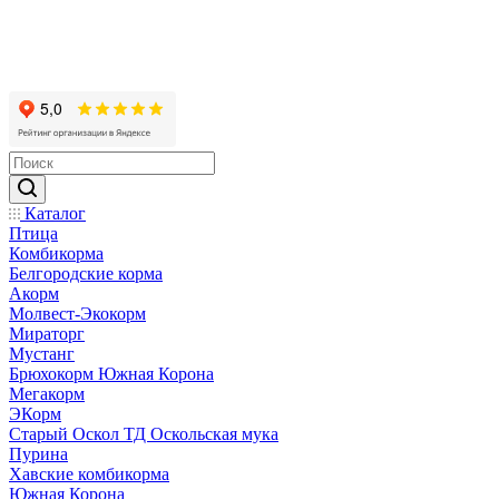
Каталог
Птица
Комбикорма
Белгородские корма
Акорм
Молвест-Экокорм
Мираторг
Мустанг
Брюхокорм Южная Корона
Мегакорм
ЭКорм
Старый Оскол ТД Оскольская мука
Пурина
Хавские комбикорма
Южная Корона