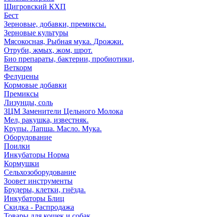
Щигровский КХП
Бест
Зерновые, добавки, премиксы.
Зерновые культуры
Мясокосная, Рыбная мука. Дрожжи.
Отруби, жмых, жом, шрот.
Био препараты, бактерии, пробиотики,
Веткорм
Фелуцены
Кормовые добавки
Премиксы
Лизунцы, соль
ЗЦМ Заменители Цельного Молока
Мел, ракушка, известняк.
Крупы. Лапша. Масло. Мука.
Оборудование
Поилки
Инкубаторы Норма
Кормушки
Сельхозоборудование
Зоовет инструменты
Брудеры, клетки, гнёзда.
Инкубаторы Блиц
Скидка - Распродажа
Товары для кошек и собак