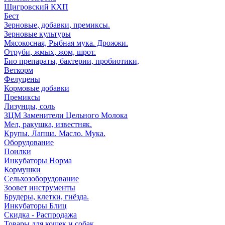
Щигровский КХП
Бест
Зерновые, добавки, премиксы.
Зерновые культуры
Мясокосная, Рыбная мука. Дрожжи.
Отруби, жмых, жом, шрот.
Био препараты, бактерии, пробиотики,
Веткорм
Фелуцены
Кормовые добавки
Премиксы
Лизунцы, соль
ЗЦМ Заменители Цельного Молока
Мел, ракушка, известняк.
Крупы. Лапша. Масло. Мука.
Оборудование
Поилки
Инкубаторы Норма
Кормушки
Сельхозоборудование
Зоовет инструменты
Брудеры, клетки, гнёзда.
Инкубаторы Блиц
Скидка - Распродажа
Товары для кошек и собак