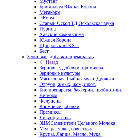
Мустанг
Брюхокорм Южная Корона
Мегакорм
ЭКорм
Старый Оскол ТД Оскольская мука
Пурина
Хавские комбикорма
Южная Корона
Щигровский КХП
Бест
Зерновые, добавки, премиксы.
Назад
Зерновые, добавки, премиксы.
Зерновые культуры
Мясокосная, Рыбная мука. Дрожжи.
Отруби, жмых, жом, шрот.
Био препараты, бактерии, пробиотики,
Веткорм
Фелуцены
Кормовые добавки
Премиксы
Лизунцы, соль
ЗЦМ Заменители Цельного Молока
Мел, ракушка, известняк.
Крупы. Лапша. Масло. Мука.