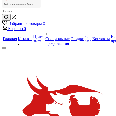
Избранные товары
0
Корзина
0
Прайс
О
На
Главная
Каталог
Специальные
Скидки
Контакты
лист
нас
пр
предложения