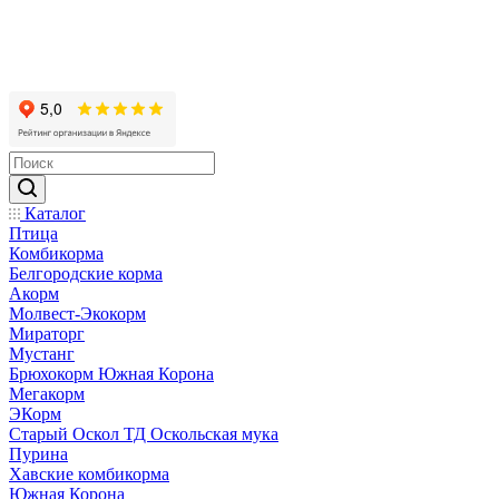
Каталог
Птица
Комбикорма
Белгородские корма
Акорм
Молвест-Экокорм
Мираторг
Мустанг
Брюхокорм Южная Корона
Мегакорм
ЭКорм
Старый Оскол ТД Оскольская мука
Пурина
Хавские комбикорма
Южная Корона