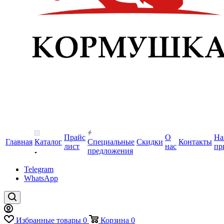
Прайс
О
На
Главная
Каталог
Специальные
Скидки
Контакты
лист
нас
пр
предложения
Telegram
WhatsApp
Избранные товары
0
Корзина
0