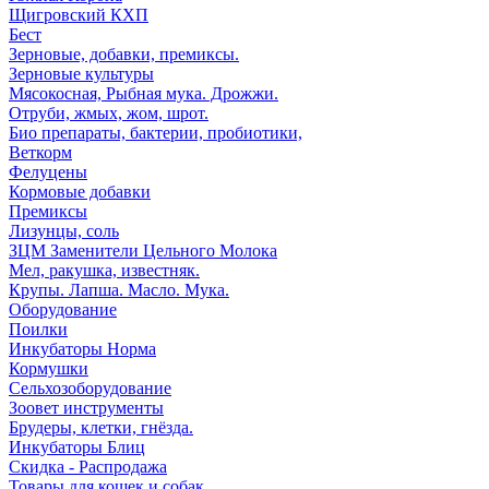
Щигровский КХП
Бест
Зерновые, добавки, премиксы.
Зерновые культуры
Мясокосная, Рыбная мука. Дрожжи.
Отруби, жмых, жом, шрот.
Био препараты, бактерии, пробиотики,
Веткорм
Фелуцены
Кормовые добавки
Премиксы
Лизунцы, соль
ЗЦМ Заменители Цельного Молока
Мел, ракушка, известняк.
Крупы. Лапша. Масло. Мука.
Оборудование
Поилки
Инкубаторы Норма
Кормушки
Сельхозоборудование
Зоовет инструменты
Брудеры, клетки, гнёзда.
Инкубаторы Блиц
Скидка - Распродажа
Товары для кошек и собак