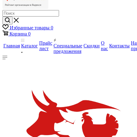
Избранные товары
0
Корзина
0
Прайс
О
На
Главная
Каталог
Специальные
Скидки
Контакты
лист
нас
пр
предложения