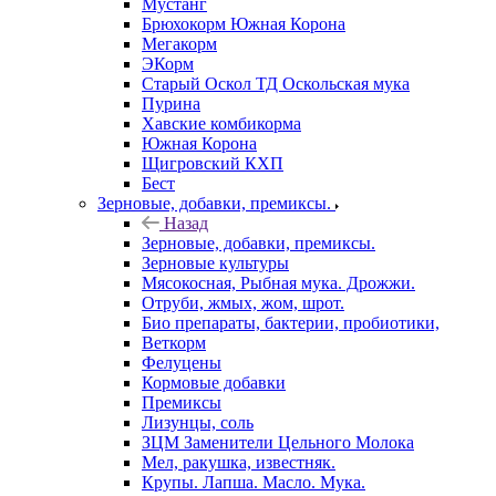
Мустанг
Брюхокорм Южная Корона
Мегакорм
ЭКорм
Старый Оскол ТД Оскольская мука
Пурина
Хавские комбикорма
Южная Корона
Щигровский КХП
Бест
Зерновые, добавки, премиксы.
Назад
Зерновые, добавки, премиксы.
Зерновые культуры
Мясокосная, Рыбная мука. Дрожжи.
Отруби, жмых, жом, шрот.
Био препараты, бактерии, пробиотики,
Веткорм
Фелуцены
Кормовые добавки
Премиксы
Лизунцы, соль
ЗЦМ Заменители Цельного Молока
Мел, ракушка, известняк.
Крупы. Лапша. Масло. Мука.