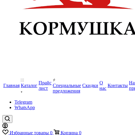
Прайс
О
На
Главная
Каталог
Специальные
Скидки
Контакты
лист
нас
пр
предложения
Telegram
WhatsApp
Избранные товары
0
Корзина
0