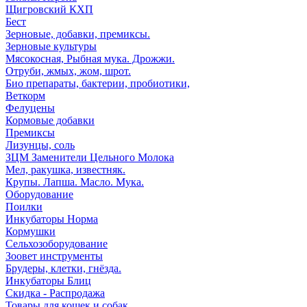
Щигровский КХП
Бест
Зерновые, добавки, премиксы.
Зерновые культуры
Мясокосная, Рыбная мука. Дрожжи.
Отруби, жмых, жом, шрот.
Био препараты, бактерии, пробиотики,
Веткорм
Фелуцены
Кормовые добавки
Премиксы
Лизунцы, соль
ЗЦМ Заменители Цельного Молока
Мел, ракушка, известняк.
Крупы. Лапша. Масло. Мука.
Оборудование
Поилки
Инкубаторы Норма
Кормушки
Сельхозоборудование
Зоовет инструменты
Брудеры, клетки, гнёзда.
Инкубаторы Блиц
Скидка - Распродажа
Товары для кошек и собак