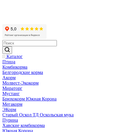
Каталог
Птица
Комбикорма
Белгородские корма
Акорм
Молвест-Экокорм
Мираторг
Мустанг
Брюхокорм Южная Корона
Мегакорм
ЭКорм
Старый Оскол ТД Оскольская мука
Пурина
Хавские комбикорма
Южная Корона