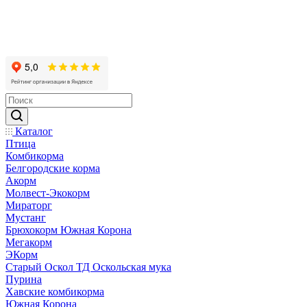
Каталог
Птица
Комбикорма
Белгородские корма
Акорм
Молвест-Экокорм
Мираторг
Мустанг
Брюхокорм Южная Корона
Мегакорм
ЭКорм
Старый Оскол ТД Оскольская мука
Пурина
Хавские комбикорма
Южная Корона