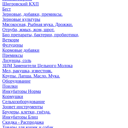
Щигровский КХП
Бест
Зерновые, добавки, премиксы.
Зерновые культуры
Мясокосная, Рыбная мука. Дрожжи.
Отруби, жмых, жом, шрот.
Био препараты, бактерии, пробиотики,
Веткорм
Фелуцены
Кормовые добавки
Премиксы
Лизунцы, соль
ЗЦМ Заменители Цельного Молока
Мел, ракушка, известняк.
Крупы. Лапша. Масло. Мука.
Оборудование
Поилки
Инкубаторы Норма
Кормушки
Сельхозоборудование
Зоовет инструменты
Брудеры, клетки, гнёзда.
Инкубаторы Блиц
Скидка - Распродажа
Товары для кошек и собак