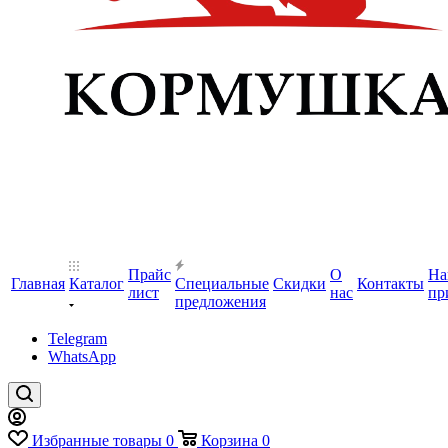
Прайс
О
На
Главная
Каталог
Специальные
Скидки
Контакты
лист
нас
пр
предложения
Telegram
WhatsApp
Избранные товары
0
Корзина
0