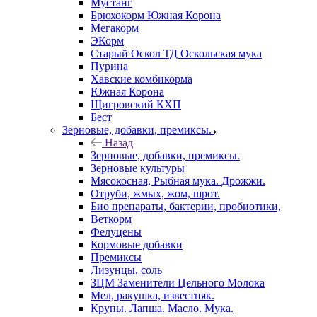
Мустанг
Брюхокорм Южная Корона
Мегакорм
ЭКорм
Старый Оскол ТД Оскольская мука
Пурина
Хавские комбикорма
Южная Корона
Щигровский КХП
Бест
Зерновые, добавки, премиксы.
Назад
Зерновые, добавки, премиксы.
Зерновые культуры
Мясокосная, Рыбная мука. Дрожжи.
Отруби, жмых, жом, шрот.
Био препараты, бактерии, пробиотики,
Веткорм
Фелуцены
Кормовые добавки
Премиксы
Лизунцы, соль
ЗЦМ Заменители Цельного Молока
Мел, ракушка, известняк.
Крупы. Лапша. Масло. Мука.