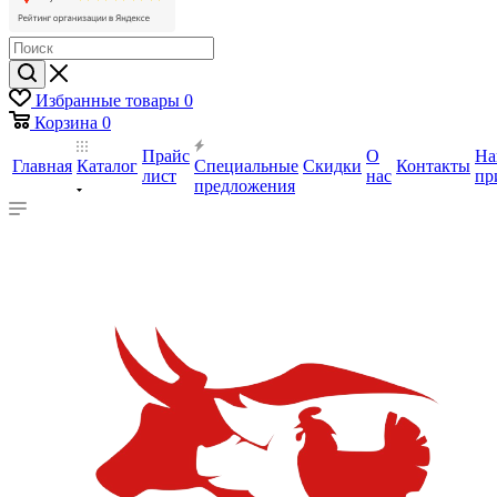
Избранные товары
0
Корзина
0
Прайс
О
На
Главная
Каталог
Специальные
Скидки
Контакты
лист
нас
пр
предложения