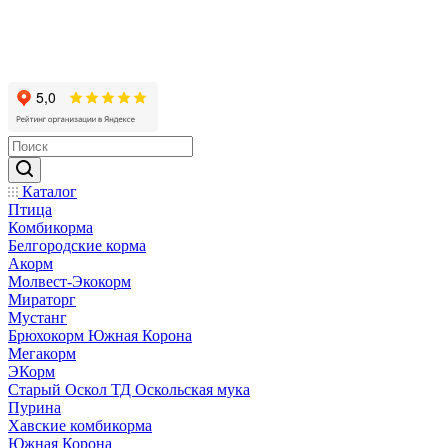
Каталог
Птица
Комбикорма
Белгородские корма
Акорм
Молвест-Экокорм
Мираторг
Мустанг
Брюхокорм Южная Корона
Мегакорм
ЭКорм
Старый Оскол ТД Оскольская мука
Пурина
Хавские комбикорма
Южная Корона