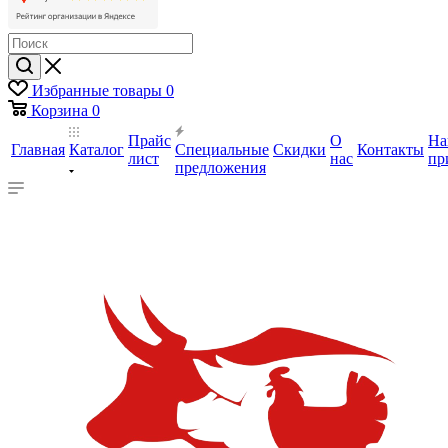
Избранные товары
0
Корзина
0
Прайс
О
На
Главная
Каталог
Специальные
Скидки
Контакты
лист
нас
пр
предложения