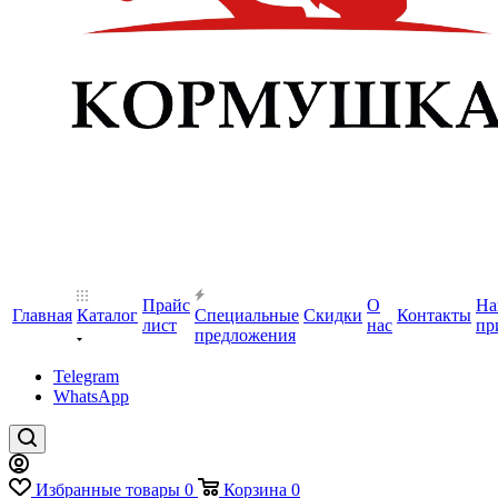
Прайс
О
На
Главная
Каталог
Специальные
Скидки
Контакты
лист
нас
пр
предложения
Telegram
WhatsApp
Избранные товары
0
Корзина
0