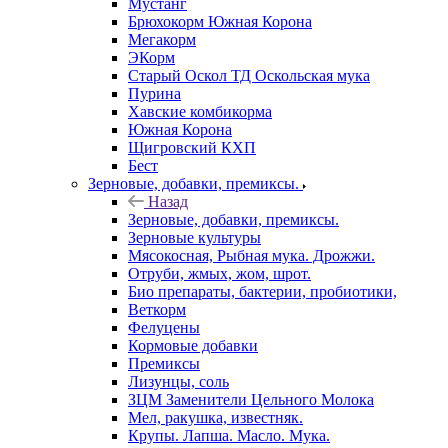
Мустанг
Брюхокорм Южная Корона
Мегакорм
ЭКорм
Старый Оскол ТД Оскольская мука
Пурина
Хавские комбикорма
Южная Корона
Щигровский КХП
Бест
Зерновые, добавки, премиксы.
Назад
Зерновые, добавки, премиксы.
Зерновые культуры
Мясокосная, Рыбная мука. Дрожжи.
Отруби, жмых, жом, шрот.
Био препараты, бактерии, пробиотики,
Веткорм
Фелуцены
Кормовые добавки
Премиксы
Лизунцы, соль
ЗЦМ Заменители Цельного Молока
Мел, ракушка, известняк.
Крупы. Лапша. Масло. Мука.