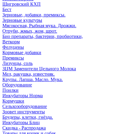
Щигровский КХП
Бест
Зерновые, добавки, премиксы.
Зерновые культуры
Мясокосная, Рыбная мука. Дрожжи.
Отруби, жмых, жом, шрот.
Био препараты, бактерии, пробиотики,
Веткорм
Фелуцены
Кормовые добавки
Премиксы
Лизунцы, соль
ЗЦМ Заменители Цельного Молока
Мел, ракушка, известняк.
Крупы. Лапша. Масло. Мука.
Оборудование
Поилки
Инкубаторы Норма
Кормушки
Сельхозоборудование
Зоовет инструменты
Брудеры, клетки, гнёзда.
Инкубаторы Блиц
Скидка - Распродажа
Товары для кошек и собак