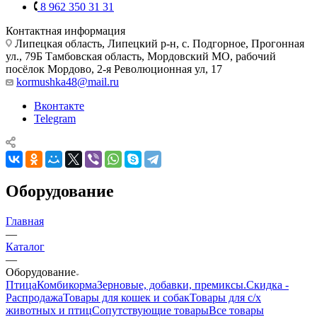
8 962 350 31 31
Контактная информация
Липецкая область, Липецкий р-н, с. Подгорное, Прогонная
ул., 79Б
Тамбовская область, Мордовский МО, рабочий
посёлок Мордово, 2-я Революционная ул, 17
kormushka48@mail.ru
Вконтакте
Telegram
Оборудование
Главная
—
Каталог
—
Оборудование
Птица
Комбикорма
Зерновые, добавки, премиксы.
Скидка -
Распродажа
Товары для кошек и собак
Товары для с/х
животных и птиц
Сопутствующие товары
Все товары