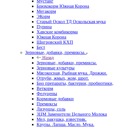
Мустанг
Брюхокорм Южная Корона
Мегакорм
ЭКорм
Старый Оскол ТД Оскольская мука
Пурина
Хавские комбикорма
Южная Корона
Щигровский КХП
Бест
Зерновые, добавки, премиксы.
Назад
Зерновые, добавки, премиксы.
Зерновые культуры
Мясокосная, Рыбная мука. Дрожжи.
Отруби, жмых, жом, шрот.
Био препараты, бактерии, пробиотики,
Веткорм
Фелуцены
Кормовые добавки
Премиксы
Лизунцы, соль
ЗЦМ Заменители Цельного Молока
Мел, ракушка, известняк.
Крупы. Лапша. Масло. Мука.