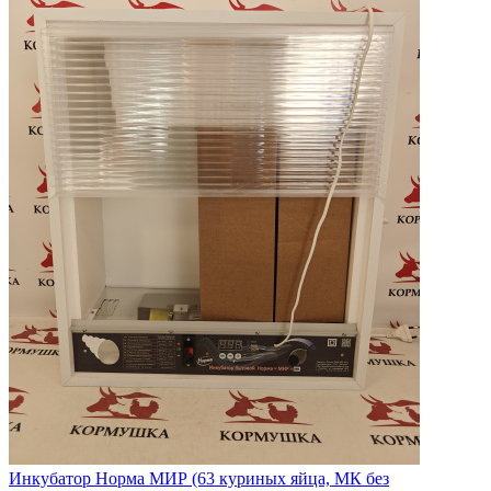
Инкубатор Норма МИР (63 куриных яйца, МК без