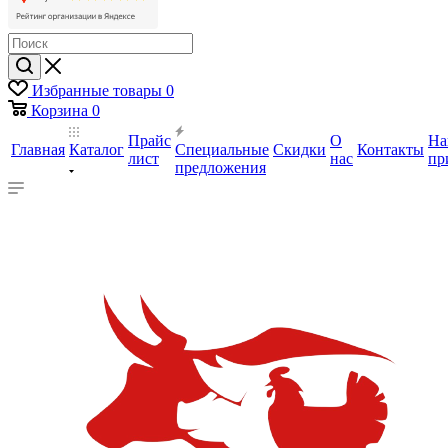
Избранные товары
0
Корзина
0
Прайс
О
На
Главная
Каталог
Специальные
Скидки
Контакты
лист
нас
пр
предложения