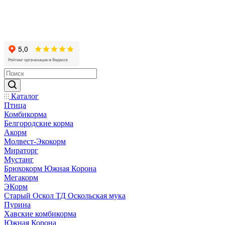
Каталог
Птица
Комбикорма
Белгородские корма
Акорм
Молвест-Экокорм
Мираторг
Мустанг
Брюхокорм Южная Корона
Мегакорм
ЭКорм
Старый Оскол ТД Оскольская мука
Пурина
Хавские комбикорма
Южная Корона