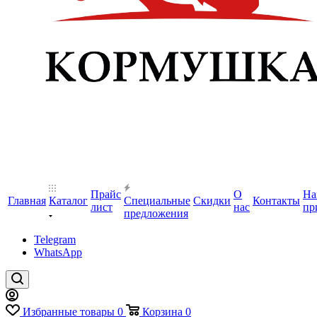
Прайс
О
На
Главная
Каталог
Специальные
Скидки
Контакты
лист
нас
пр
предложения
Telegram
WhatsApp
Избранные товары
0
Корзина
0