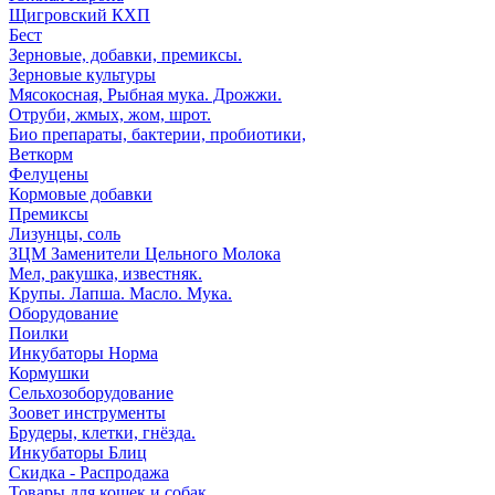
Щигровский КХП
Бест
Зерновые, добавки, премиксы.
Зерновые культуры
Мясокосная, Рыбная мука. Дрожжи.
Отруби, жмых, жом, шрот.
Био препараты, бактерии, пробиотики,
Веткорм
Фелуцены
Кормовые добавки
Премиксы
Лизунцы, соль
ЗЦМ Заменители Цельного Молока
Мел, ракушка, известняк.
Крупы. Лапша. Масло. Мука.
Оборудование
Поилки
Инкубаторы Норма
Кормушки
Сельхозоборудование
Зоовет инструменты
Брудеры, клетки, гнёзда.
Инкубаторы Блиц
Скидка - Распродажа
Товары для кошек и собак