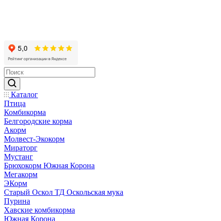
Каталог
Птица
Комбикорма
Белгородские корма
Акорм
Молвест-Экокорм
Мираторг
Мустанг
Брюхокорм Южная Корона
Мегакорм
ЭКорм
Старый Оскол ТД Оскольская мука
Пурина
Хавские комбикорма
Южная Корона