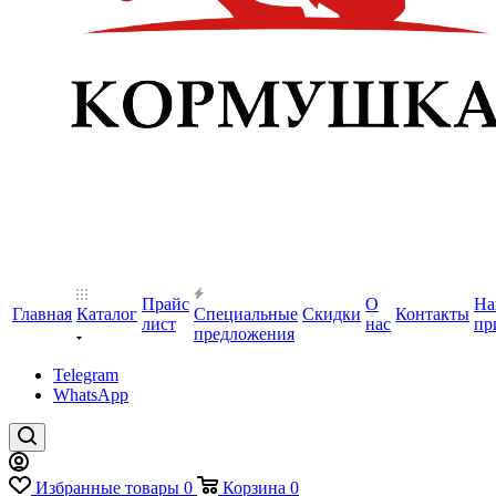
Прайс
О
На
Главная
Каталог
Специальные
Скидки
Контакты
лист
нас
пр
предложения
Telegram
WhatsApp
Избранные товары
0
Корзина
0