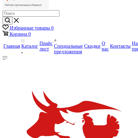
Избранные товары
0
Корзина
0
Прайс
О
На
Главная
Каталог
Специальные
Скидки
Контакты
лист
нас
пр
предложения