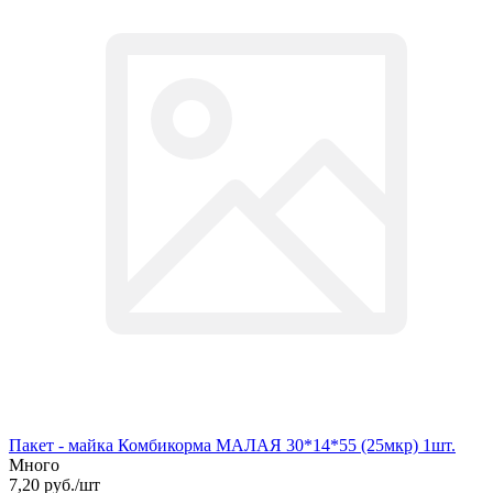
Пакет - майка Комбикорма МАЛАЯ 30*14*55 (25мкр) 1шт.
Много
7,20
руб.
/шт