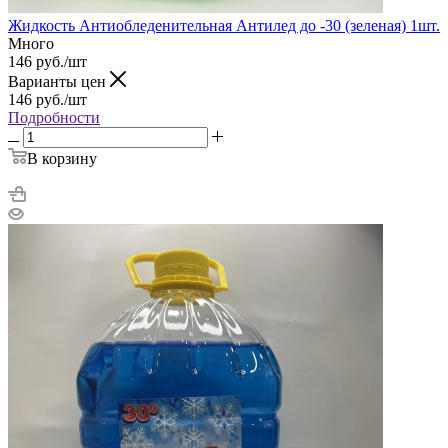
Жидкость Антиобледенительная Антилед до -30 (зеленая) 1шт.
Много
146
руб.
/шт
Варианты цен
146
руб.
/шт
Подробности
В корзину