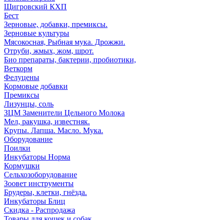
Щигровский КХП
Бест
Зерновые, добавки, премиксы.
Зерновые культуры
Мясокосная, Рыбная мука. Дрожжи.
Отруби, жмых, жом, шрот.
Био препараты, бактерии, пробиотики,
Веткорм
Фелуцены
Кормовые добавки
Премиксы
Лизунцы, соль
ЗЦМ Заменители Цельного Молока
Мел, ракушка, известняк.
Крупы. Лапша. Масло. Мука.
Оборудование
Поилки
Инкубаторы Норма
Кормушки
Сельхозоборудование
Зоовет инструменты
Брудеры, клетки, гнёзда.
Инкубаторы Блиц
Скидка - Распродажа
Товары для кошек и собак