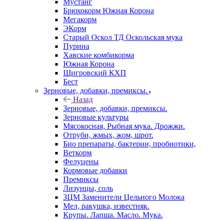
Мустанг
Брюхокорм Южная Корона
Мегакорм
ЭКорм
Старый Оскол ТД Оскольская мука
Пурина
Хавские комбикорма
Южная Корона
Щигровский КХП
Бест
Зерновые, добавки, премиксы.
Назад
Зерновые, добавки, премиксы.
Зерновые культуры
Мясокосная, Рыбная мука. Дрожжи.
Отруби, жмых, жом, шрот.
Био препараты, бактерии, пробиотики,
Веткорм
Фелуцены
Кормовые добавки
Премиксы
Лизунцы, соль
ЗЦМ Заменители Цельного Молока
Мел, ракушка, известняк.
Крупы. Лапша. Масло. Мука.