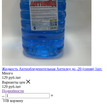
Жидкость Антиобледенительная Антилед до -20 (синяя) 1шт.
Много
129
руб.
/шт
Варианты цен
129
руб.
/шт
Подробности
В корзину