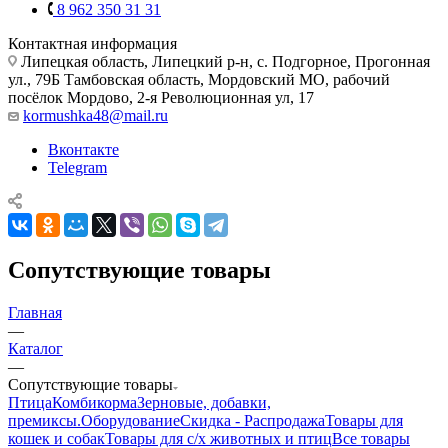
8 962 350 31 31
Контактная информация
Липецкая область, Липецкий р-н, с. Подгорное, Прогонная
ул., 79Б
Тамбовская область, Мордовский МО, рабочий
посёлок Мордово, 2-я Революционная ул, 17
kormushka48@mail.ru
Вконтакте
Telegram
Сопутствующие товары
Главная
—
Каталог
—
Сопутствующие товары
Птица
Комбикорма
Зерновые, добавки,
премиксы.
Оборудование
Скидка - Распродажа
Товары для
кошек и собак
Товары для с/х животных и птиц
Все товары