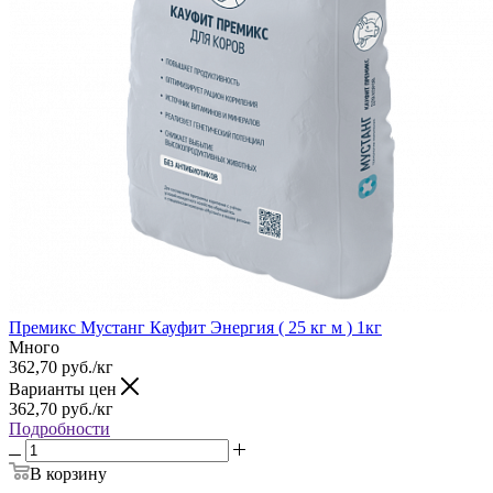
Премикс Мустанг Кауфит Энергия ( 25 кг м ) 1кг
Много
362,70
руб.
/кг
Варианты цен
362,70
руб.
/кг
Подробности
В корзину