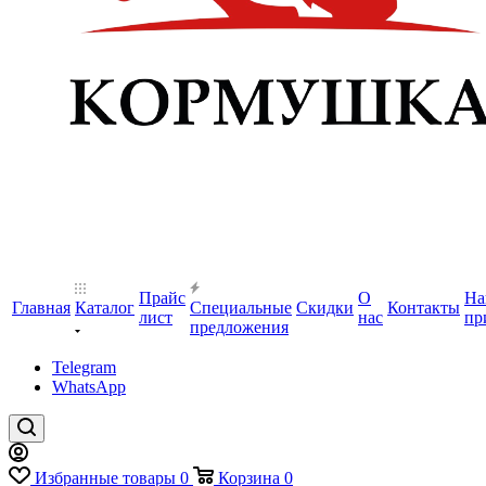
Прайс
О
На
Главная
Каталог
Специальные
Скидки
Контакты
лист
нас
пр
предложения
Telegram
WhatsApp
Избранные товары
0
Корзина
0