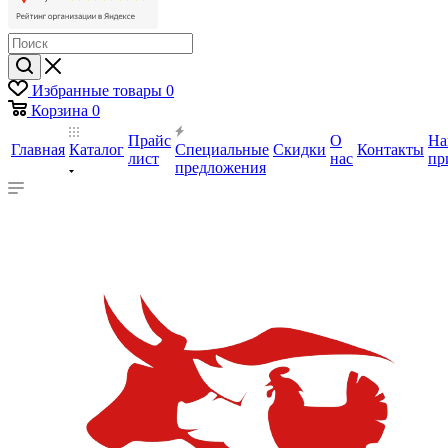
Избранные товары
0
Корзина
0
Прайс
О
На
Главная
Каталог
Специальные
Скидки
Контакты
лист
нас
пр
предложения