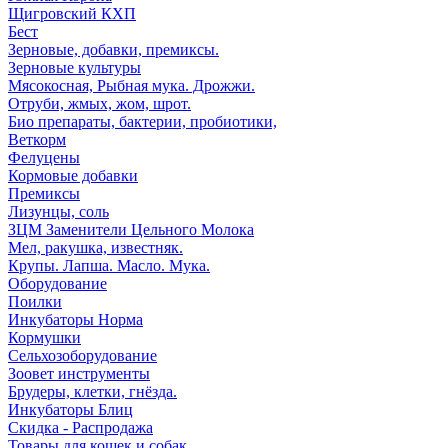
Щигровский КХП
Бест
Зерновые, добавки, премиксы.
Зерновые культуры
Мясокосная, Рыбная мука. Дрожжи.
Отруби, жмых, жом, шрот.
Био препараты, бактерии, пробиотики,
Веткорм
Фелуцены
Кормовые добавки
Премиксы
Лизунцы, соль
ЗЦМ Заменители Цельного Молока
Мел, ракушка, известняк.
Крупы. Лапша. Масло. Мука.
Оборудование
Поилки
Инкубаторы Норма
Кормушки
Сельхозоборудование
Зоовет инструменты
Брудеры, клетки, гнёзда.
Инкубаторы Блиц
Скидка - Распродажа
Товары для кошек и собак