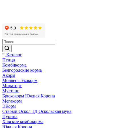
Каталог
Птица
Комбикорма
Белгородские корма
Акорм
Молвест-Экокорм
Мираторг
Мустанг
Брюхокорм Южная Корона
Мегакорм
ЭКорм
Старый Оскол ТД Оскольская мука
Пурина
Хавские комбикорма
Южная Корона