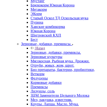
Мустанг
Брюхокорм Южная Корона
Мегакорм
ЭКорм
Старый Оскол ТД Оскольская мука
Пурина
Хавские комбикорма
Южная Корона
Щигровский КХП
Бест
Зерновые, добавки, премиксы.
Назад
Зерновые, добавки, премиксы.
Зерновые культуры
Мясокосная, Рыбная мука. Дрожжи.
Отруби, жмых, жом, шрот.
Био препараты, бактерии, пробиотики,
Веткорм
Фелуцены
Кормовые добавки
Премиксы
Лизунцы, соль
ЗЦМ Заменители Цельного Молока
Мел, ракушка, известняк.
Крупы. Лапша. Масло. Мука.