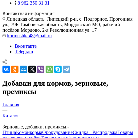
8 962 350 31 31
Контактная информация
Липецкая область, Липецкий р-н, с. Подгорное, Прогонная
ул., 79Б
Тамбовская область, Мордовский МО, рабочий
посёлок Мордово, 2-я Революционная ул, 17
kormushka48@mail.ru
Вконтакте
Telegram
Добавки для кормов, зерновые,
премиксы
Главная
—
Каталог
—
Зерновые, добавки, премиксы.
Птица
Комбикорма
Оборудование
Скидка - Распродажа
Товары
для кошек и собак
Товары для с/х животных и