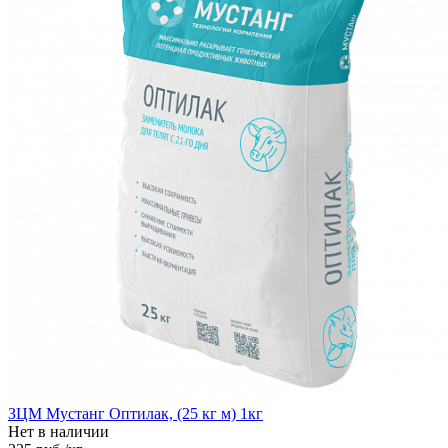
ЗЦМ Мустанг Оптилак, (25 кг м) 1кг
Нет в наличии