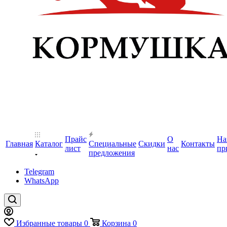
Прайс
О
На
Главная
Каталог
Специальные
Скидки
Контакты
лист
нас
пр
предложения
Telegram
WhatsApp
Избранные товары
0
Корзина
0