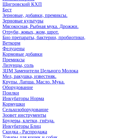
Щигровский КХП
Бест
Зерновые, добавки, премиксы.
Зерновые культуры
Мясокосная, Рыбная мука. Дрожжи.
Отруби, жмых, жом, шрот.
Био препараты, бактерии, пробиотики,
Веткорм
Фелуцены
Кормовые добавки
Премиксы
Лизунцы, соль
ЗЦМ Заменители Цельного Молока
Мел, ракушка, известняк.
Крупы. Лапша. Масло. Мука.
Оборудование
Поилки
Инкубаторы Норма
Кормушки
Сельхозоборудование
Зоовет инструменты
Брудеры, клетки, гнёзда.
Инкубаторы Блиц
Скидка - Распродажа
Товары для кошек и собак