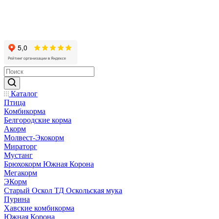
Каталог
Птица
Комбикорма
Белгородские корма
Акорм
Молвест-Экокорм
Мираторг
Мустанг
Брюхокорм Южная Корона
Мегакорм
ЭКорм
Старый Оскол ТД Оскольская мука
Пурина
Хавские комбикорма
Южная Корона