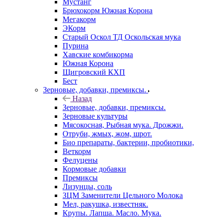
Мустанг
Брюхокорм Южная Корона
Мегакорм
ЭКорм
Старый Оскол ТД Оскольская мука
Пурина
Хавские комбикорма
Южная Корона
Щигровский КХП
Бест
Зерновые, добавки, премиксы.
Назад
Зерновые, добавки, премиксы.
Зерновые культуры
Мясокосная, Рыбная мука. Дрожжи.
Отруби, жмых, жом, шрот.
Био препараты, бактерии, пробиотики,
Веткорм
Фелуцены
Кормовые добавки
Премиксы
Лизунцы, соль
ЗЦМ Заменители Цельного Молока
Мел, ракушка, известняк.
Крупы. Лапша. Масло. Мука.