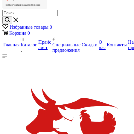
Избранные товары
0
Корзина
0
Прайс
О
На
Главная
Каталог
Специальные
Скидки
Контакты
лист
нас
пр
предложения